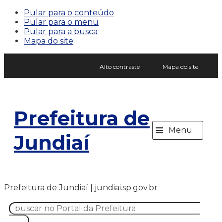
Pular para o conteúdo
Pular para o menu
Pular para a busca
Mapa do site
Alto contraste
Mapa do site
Prefeitura de
≡
Menu
Jundiaí
Prefeitura de Jundiaí | jundiai.sp.gov.br