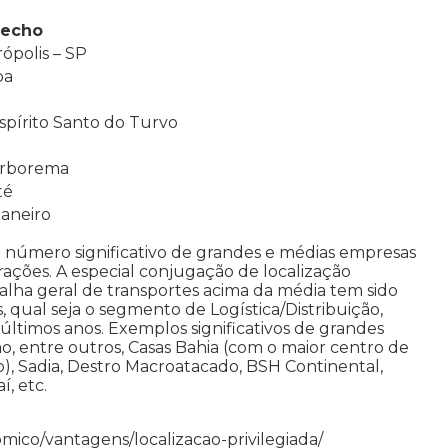
recho
ópolis – SP
ba
Espírito Santo do Turvo
Borborema
té
Janeiro
 número significativo de grandes e médias empresas
ações. A especial conjugação de localização
malha geral de transportes acima da média tem sido
qual seja o segmento de Logística/Distribuição,
ltimos anos. Exemplos significativos de grandes
, entre outros, Casas Bahia (com o maior centro de
), Sadia, Destro Macroatacado, BSH Continental,
í, etc.
omico/vantagens/localizacao-privilegiada/