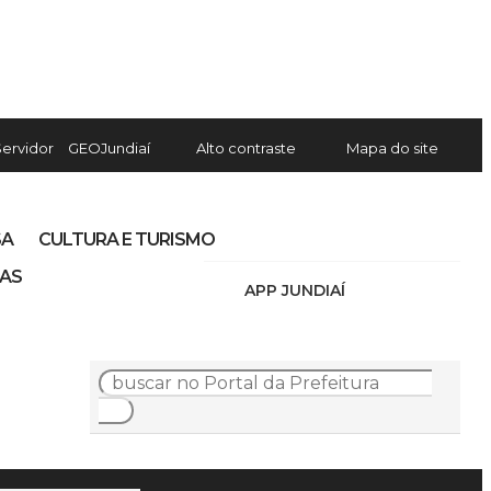
Servidor
GEOJundiaí
Alto contraste
Mapa do site
SA
CULTURA E TURISMO
IAS
APP JUNDIAÍ