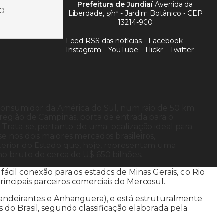
Prefeitura de Jundiaí
Avenida da
ÃO
Liberdade, s/nº - Jardim Botânico - CEP
13214-900
Feed RSS das notícias
Facebook
Instagram
YouTube
Flickr
Twitter
consumidor da América do Sul, num raio de 50 km
 região de Campinas, porta de entrada para o
 Trata-se, portanto, de uma localização ideal para
e nos dois maiores mercados brasileiros,
terior do Estado que, hoje, representam uma
o bruto de cerca de U$ 650 bilhões.
 fácil conexão para os estados de Minas Gerais, do Rio
principais parceiros comerciais do Mercosul.
(Bandeirantes e Anhanguera), e está estruturalmente
 do Brasil, segundo classificação elaborada pela