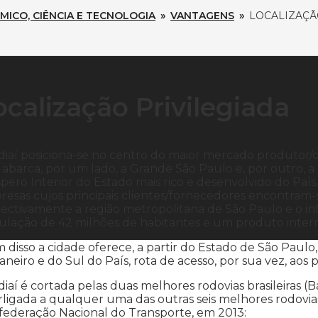
ICO, CIÊNCIA E TECNOLOGIA
»
VANTAGENS
»
LOCALIZAÇ
ocalização Privilegiada
diaí posiciona-se no centro do maior mercado produtor/
abarca, por um lado, a Grande São Paulo e, por outro, a
pero Interior do Estado mais rico e desenvolvido do País.
esas cujos principais clientes/fornecedores encontram-s
ectivamente a região metropolitana de São Paulo e o in
lação de 42 milhões de habitantes e um produto intern
 disso a cidade oferece, a partir do Estado de São Paulo,
aneiro e do Sul do País, rota de acesso, por sua vez, aos 
iaí é cortada pelas duas melhores rodovias brasileiras 
rligada a qualquer uma das outras seis melhores rodovias
federação Nacional do Transporte, em 2013: