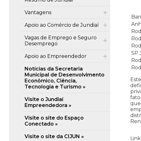
Vantagens
Ban
Anh
Apoio ao Comércio de Jundiaí
Rod
Vagas de Emprego e Seguro
Rod
Desemprego
Rod
SP 
Apoio ao Empreendedor
Rod
Rod
Notícias da Secretaria
Municipal de Desenvolvimento
Este
Econômico, Ciência,
defi
Tecnologia e Turismo
priv
fato
Visite o Jundiaí
que 
Empreendedora
empr
dist
Visite o site do Espaço
Rena
Conectado
Visite o site da CIJUN
Link