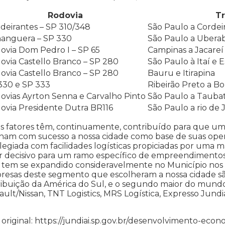
Rodovia
T
deirantes – SP 310/348
São Paulo a Cordeir
anguera – SP 330
São Paulo a Ubera
ovia Dom Pedro I – SP 65
Campinas a Jacareí
ovia Castello Branco – SP 280
São Paulo à Itaí e 
ovia Castello Branco – SP 280
Bauru e Itirapina
330 e SP 333
Ribeirão Preto a 
ovias Ayrton Senna e Carvalho Pinto
São Paulo a Tauba
ovia Presidente Dutra BR116
São Paulo a rio de 
s fatores têm, continuamente, contribuído para que um
nam com sucesso a nossa cidade como base de suas oper
ilegiada com facilidades logísticas propiciadas por uma 
r decisivo para um ramo específico de empreendimentos, 
tem se expandido consideravelmente no Município nos ú
esas deste segmento que escolheram a nossa cidade são
ribuição da América do Sul, e o segundo maior do mundo
ult/Nissan, TNT Logistics, MRS Logística, Expresso Jundia
 original: https://jundiai.sp.gov.br/desenvolvimento-econ