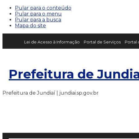
Pular para o conteúdo
Pular para o menu
Pular para a busca
Mapa do site
Lei de Acesso à Informação
Portal de Serviços
Portal
Prefeitura de Jundia
Prefeitura de Jundiaí | jundiai.sp.gov.br