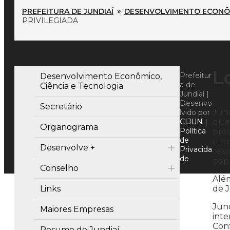
PREFEITURA DE JUNDIAÍ
»
DESENVOLVIMENTO ECONÔM
PRIVILEGIADA
L
Prefeitur
Desenvolvimento Econômico,
a de
Ciência e Tecnologia
Jundiaí |
Desenvo
Secretário
Jun
lvido por
CIJUN
|
que 
Organograma
Política
prós
de
empr
Desenvolve +
Privacida
resp
de
popu
Conselho
Além
Links
de J
Jund
Maiores Empresas
inte
Con
Resumo de Jundiaí