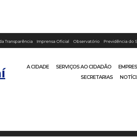
 da Transparência
Imprensa Oficial
Observatório
Previdência do 
A CIDADE
SERVIÇOS AO CIDADÃO
EMPRE
í
SECRETARIAS
NOTÍC