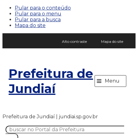
Pular para o conteúdo
Pular para o menu
Pular para a busca
Mapa do site
Alto contraste
Mapa do site
Prefeitura de
≡
Menu
Jundiaí
Prefeitura de Jundiaí | jundiai.sp.gov.br