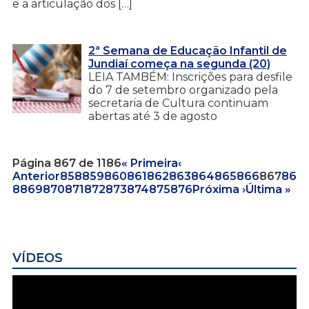
e a articulação dos […]
2ª Semana de Educação Infantil de
Jundiaí começa na segunda (20)
LEIA TAMBÉM: Inscrições para desfile
do 7 de setembro organizado pela
secretaria de Cultura continuam
abertas até 3 de agosto
Página 867 de 1186
« Primeira
‹
Anterior
858
859
860
861
862
863
864
865
866
867
86
8
869
870
871
872
873
874
875
876
Próxima ›
Última »
VÍDEOS