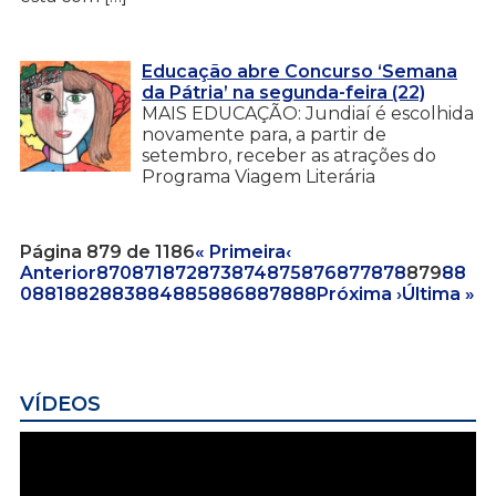
Educação abre Concurso ‘Semana
da Pátria’ na segunda-feira (22)
MAIS EDUCAÇÃO: Jundiaí é escolhida
novamente para, a partir de
setembro, receber as atrações do
Programa Viagem Literária
Página 879 de 1186
« Primeira
‹
Anterior
870
871
872
873
874
875
876
877
878
879
88
0
881
882
883
884
885
886
887
888
Próxima ›
Última »
VÍDEOS