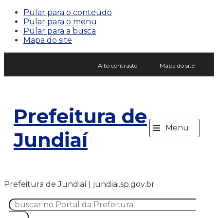
Pular para o conteúdo
Pular para o menu
Pular para a busca
Mapa do site
Alto contraste
Mapa do site
Prefeitura de
≡
Menu
Jundiaí
Prefeitura de Jundiaí | jundiai.sp.gov.br