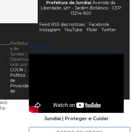
Prefeitura de Jundiaí
Avenida da
Liberdade, s/nº - Jardim Botânico - CEP
13214-900
Feed RSS das notícias
Facebook
Instagram
YouTube
Flickr
Twitter
Prefeitur
VÍDEOS
a de
Jundiaí |
ão
Desenvo
lvido por
CIJUN
|
Política
de
Privacida
de
em
aos
ta-
Jundiaí | Proteger e Cuidar