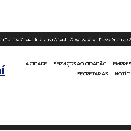
 da Transparência
Imprensa Oficial
Observatório
Previdência do 
A CIDADE
SERVIÇOS AO CIDADÃO
EMPRE
í
SECRETARIAS
NOTÍC