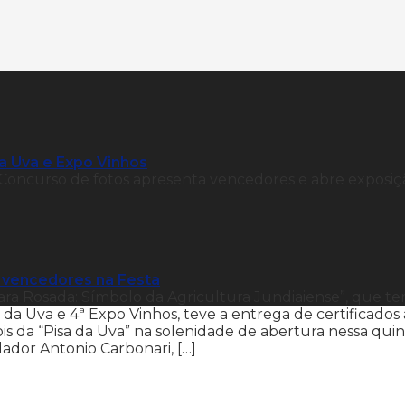
da Uva e Expo Vinhos
ncurso de fotos apresenta vencedores e abre exposiç
 vencedores na Festa
ara Rosada: Símbolo da Agricultura Jundiaiense”, que t
da Uva e 4ª Expo Vinhos, teve a entrega de certificados 
is da “Pisa da Uva” na solenidade de abertura nessa quin
ador Antonio Carbonari, […]