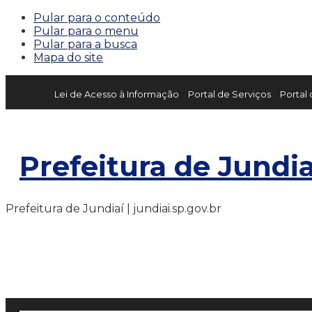
Pular para o conteúdo
Pular para o menu
Pular para a busca
Mapa do site
Lei de Acesso à Informação
Portal de Serviços
Portal
Prefeitura de Jundia
Prefeitura de Jundiaí | jundiai.sp.gov.br