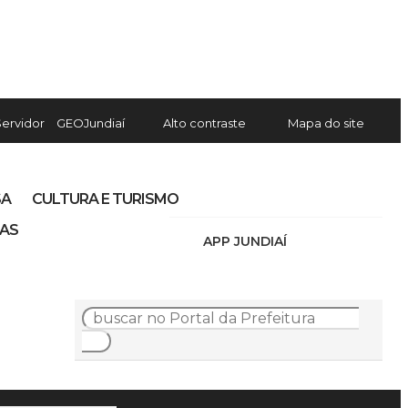
Servidor
GEOJundiaí
Alto contraste
Mapa do site
SA
CULTURA E TURISMO
IAS
APP JUNDIAÍ