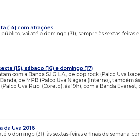
ta (14) com atrações
público, vai até o domingo (31), sempre às sextas-feiras e
xta (15), sábado (16) e domingo (17)
ontam com a Banda S.I.G.L.A., de pop rock (Palco Uva Isab
& Banda, de MPB (Palco Uva Niágara (Interno), também às
Palco Uva Rubi (Coreto), às 19h), com a Banda Everest, 
a da Uva 2016
té o domingo (31), às sextas-feiras e finais de semana, c