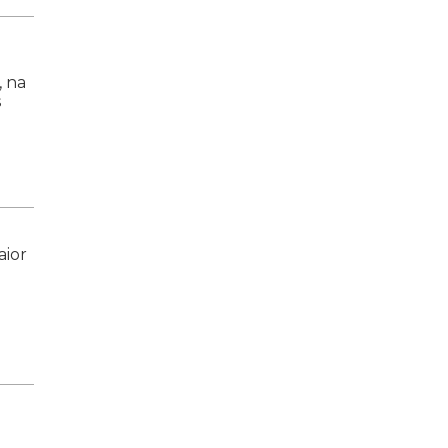
, na
s
aior