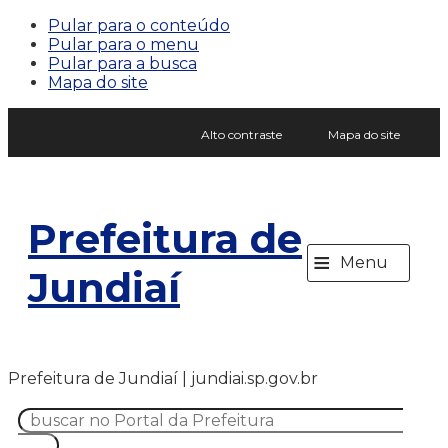
Pular para o conteúdo
Pular para o menu
Pular para a busca
Mapa do site
Alto contraste
Mapa do site
Prefeitura de
≡
Menu
Jundiaí
Prefeitura de Jundiaí | jundiai.sp.gov.br