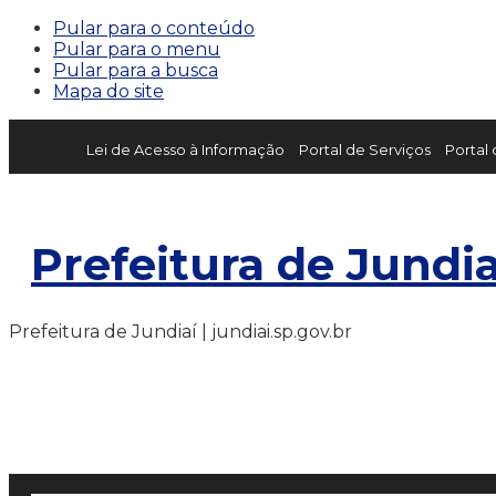
Pular para o conteúdo
Pular para o menu
Pular para a busca
Mapa do site
Lei de Acesso à Informação
Portal de Serviços
Portal
Prefeitura de Jundia
Prefeitura de Jundiaí | jundiai.sp.gov.br