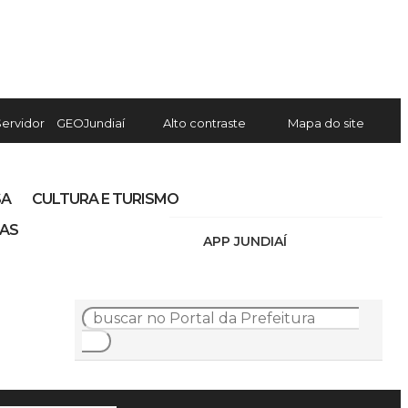
Servidor
GEOJundiaí
Alto contraste
Mapa do site
SA
CULTURA E TURISMO
IAS
APP JUNDIAÍ