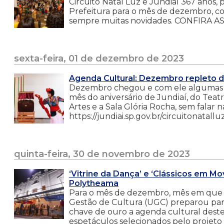
Circuito Natal Luz e Jundiaí 367 anos, 
Prefeitura para o mês de dezembro, co
sempre muitas novidades. CONFIRA AS 
sexta-feira, 01 de dezembro de 2023
Agenda Cultural: Dezembro repleto de
Dezembro chegou e com ele algumas c
mês do aniversário de Jundiaí, do Tea
Artes e a Sala Glória Rocha, sem falar 
https://jundiai.sp.gov.br/circuitonatallu
quinta-feira, 30 de novembro de 2023
‘Vitrine da Dança’ e ‘Clássicos em M
Polytheama
Para o mês de dezembro, mês em que 
Gestão de Cultura (UGC) preparou par
chave de ouro a agenda cultural dest
espetáculos selecionados pelo projeto 