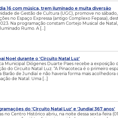
dia 16 com música, trem iluminado e muita diversão
Unidade de Gestão de Cultura (UGC), promove no sábado,
ções no Espaço Expressa (antigo Complexo Fepasa), des
2023. Na programação constam Cortejo Musical de Natal,
Iluminado Rumo. A […]
ai Noel durante o ‘Circuito Natal Luz’
ca Municipal Diógenes Duarte Paes recebe a exposição 
o do Circuito Natal Luz. “A Pinacoteca é o primeiro esp
a Barão de Jundiaí e não haveria forma mais acolhedora 
mação de Natal. Uma […]
ramações do ‘Circuito Natal Luz’ e ‘Jundiaí 367 anos’
no Centro Histórico abriu, na noite dessa sexta-feira (01