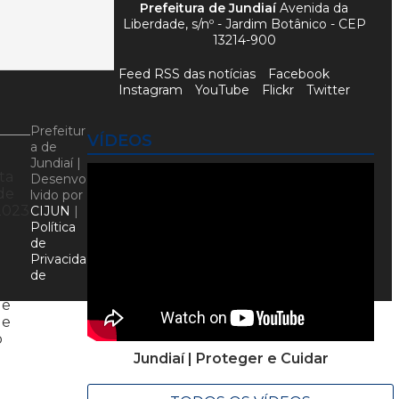
Prefeitura de Jundiaí
Avenida da
Liberdade, s/nº - Jardim Botânico - CEP
13214-900
Feed RSS das notícias
Facebook
Instagram
YouTube
Flickr
Twitter
Prefeitur
VÍDEOS
a de
Jundiaí |
ta
Desenvo
de
lvido por
2023
CIJUN
|
Política
de
Privacida
de
de
 e
o
Jundiaí | Proteger e Cuidar