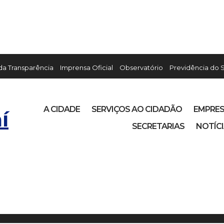
 da Transparência
Imprensa Oficial
Observatório
Previdência do 
A CIDADE
SERVIÇOS AO CIDADÃO
EMPRE
í
SECRETARIAS
NOTÍC