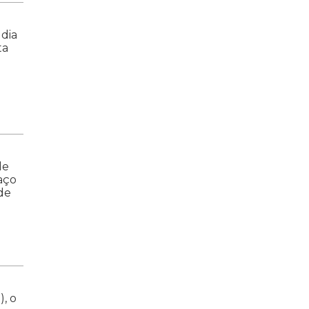
 dia
ta
de
aço
de
), o