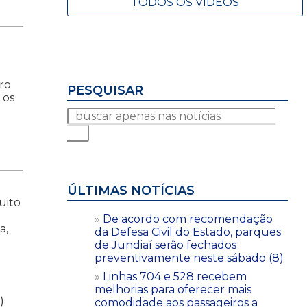
TODOS OS VÍDEOS
ro
PESQUISAR
 os
ÚLTIMAS NOTÍCIAS
uito
De acordo com recomendação
a,
da Defesa Civil do Estado, parques
de Jundiaí serão fechados
preventivamente neste sábado (8)
Linhas 704 e 528 recebem
melhorias para oferecer mais
)
comodidade aos passageiros a