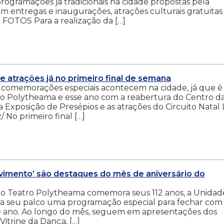
programações já tradicionais na cidade propostas pela
m entregas e inaugurações, atrações culturais gratuitas
FOTOS Para a realização da […]
 atrações já no primeiro final de semana
omemorações especiais acontecem na cidade, já que é
tro Polytheama e esse ano com a reabertura do Centro d
na Exposição de Presépios e as atrações do Circuito Natal
z/ No primeiro final […]
ovimento’ são destaques do mês de aniversário do
o Teatro Polytheama comemora seus 112 anos, a Unidad
a seu palco uma programação especial para fechar com
e ano. Ao longo do mês, seguem em apresentações dos
Vitrine da Dança, […]