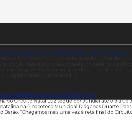
 tem bicampeão na escolha do júri e no voto popular
entado José Roberto de Almeida, morador do jardim San
 Decoração Natalina promovido pela Unidade de Gestão 
o, que fez parte da programação do Circuito Natal Luz 
i divulgado nessa quarta-feira […]
seu e na Pinacoteca seguem até janeiro
a do Circuito Natal Luz segue por Jundiaí até o dia 06 
a natalina na Pinacoteca Municipal Diógenes Duarte Paes
do Barão. “Chegamos mais uma vez à reta final do Circuit