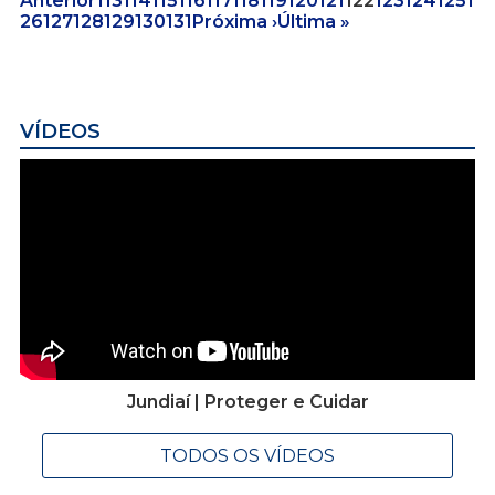
Anterior
113
114
115
116
117
118
119
120
121
122
123
124
125
1
26
127
128
129
130
131
Próxima ›
Última »
VÍDEOS
Jundiaí | Proteger e Cuidar
TODOS OS VÍDEOS