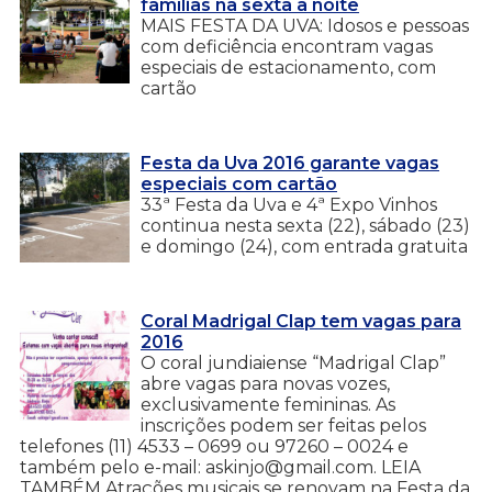
famílias na sexta à noite
MAIS FESTA DA UVA: Idosos e pessoas
com deficiência encontram vagas
especiais de estacionamento, com
cartão
Festa da Uva 2016 garante vagas
especiais com cartão
33ª Festa da Uva e 4ª Expo Vinhos
continua nesta sexta (22), sábado (23)
e domingo (24), com entrada gratuita
Coral Madrigal Clap tem vagas para
2016
O coral jundiaiense “Madrigal Clap”
abre vagas para novas vozes,
exclusivamente femininas. As
inscrições podem ser feitas pelos
telefones (11) 4533 – 0699 ou 97260 – 0024 e
também pelo e-mail: askinjo@gmail.com. LEIA
TAMBÉM Atrações musicais se renovam na Festa da