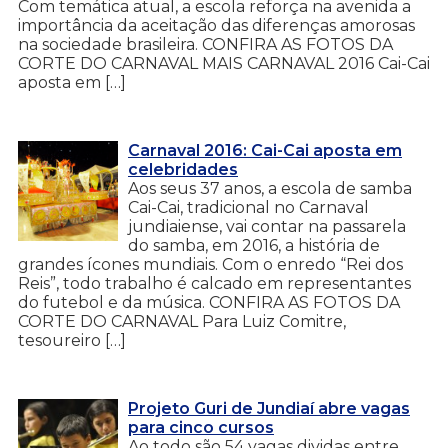
Com temática atual, a escola reforça na avenida a
importância da aceitação das diferenças amorosas
na sociedade brasileira. CONFIRA AS FOTOS DA
CORTE DO CARNAVAL MAIS CARNAVAL 2016 Cai-Cai
aposta em […]
Carnaval 2016: Cai-Cai aposta em
celebridades
Aos seus 37 anos, a escola de samba
Cai-Cai, tradicional no Carnaval
jundiaiense, vai contar na passarela
do samba, em 2016, a história de
grandes ícones mundiais. Com o enredo “Rei dos
Reis”, todo trabalho é calcado em representantes
do futebol e da música. CONFIRA AS FOTOS DA
CORTE DO CARNAVAL Para Luiz Comitre,
tesoureiro […]
Projeto Guri de Jundiaí abre vagas
para cinco cursos
Ao todo são 54 vagas dividas entre