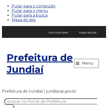
Pular para o conteúdo
Pular para o menu
Pular para a busca
Mapa do site
Alto contraste
Mapa do site
Prefeitura de
≡
Menu
Jundiaí
Prefeitura de Jundiaí | jundiai.sp.gov.br