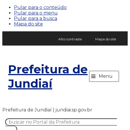
Pular para o conteúdo
Pular para o menu
Pular para a busca
Mapa do site
Alto contraste
Mapa do site
Prefeitura de
≡
Menu
Jundiaí
Prefeitura de Jundiaí | jundiai.sp.gov.br