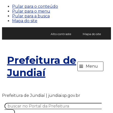
Pular para o conteúdo
Pular para o menu
Pular para a busca
Mapa do site
Alto contraste
Mapa do site
Prefeitura de
≡
Menu
Jundiaí
Prefeitura de Jundiaí | jundiai.sp.gov.br