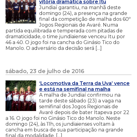
vitória dramática sobre Itu
Jundiaí garantiu, na manhã deste
domingo (24), a presença na grande
final da competição de malha dos 60º
Jogos Regionais de Avaré. Numa
partida equilibrada e temperada com pitadas de
dramaticidade, o time jundiaiense venceu Itu por
46 a 40. O jogo foi na cancha do Ginásio Tico do
Manolo. O adversário da decisão será […]
sábado, 23 de julho de 2016
‘Locomotiva da Terra da Uva’ vence
e está na semifinal na malha
A malha de Jundiaí confirmou na
tarde deste sábado (23) a vaga na
semifinal dos Jogos Regionais de
Avaré depois de bater Itapeva por 22
a 16. O jogo foi no Ginásio Tico do Manolo. Neste
domingo (24), às 11h, os jundiaienses voltam à
cancha em busca de sua participação na grande
final da modalidade. […]