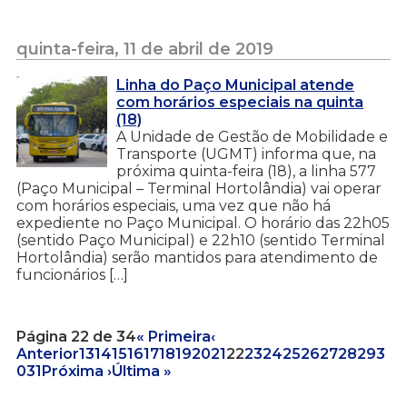
quinta-feira, 11 de abril de 2019
Linha do Paço Municipal atende
com horários especiais na quinta
(18)
A Unidade de Gestão de Mobilidade e
Transporte (UGMT) informa que, na
próxima quinta-feira (18), a linha 577
(Paço Municipal – Terminal Hortolândia) vai operar
com horários especiais, uma vez que não há
expediente no Paço Municipal. O horário das 22h05
(sentido Paço Municipal) e 22h10 (sentido Terminal
Hortolândia) serão mantidos para atendimento de
funcionários […]
Página 22 de 34
« Primeira
‹
Anterior
13
14
15
16
17
18
19
20
21
22
23
24
25
26
27
28
29
3
0
31
Próxima ›
Última »