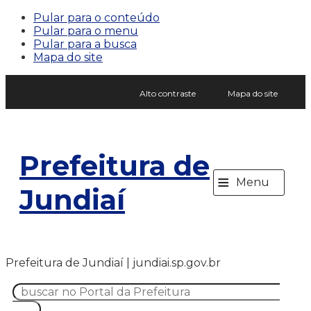
Pular para o conteúdo
Pular para o menu
Pular para a busca
Mapa do site
Alto contraste
Mapa do site
Prefeitura de
≡
Menu
Jundiaí
Prefeitura de Jundiaí | jundiai.sp.gov.br