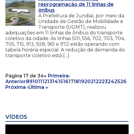
reprogramação de 11 linhas de
ônibus
A Prefeitura de Jundiaí, por meio da
Unidade de Gestão de Mobilidade e
Transporte (UGMT), realizou
adequações em 11 linhas de ônibus do transporte
coletivo da cidade. As linhas 501, 556, 702, 703, 704,
705, 715, 913, 928, 961 e 972 estão operando com
tabela horária especial. A redução de demanda do
transporte coletivo está […]
Página 17 de 34
« Primeira
‹
Anterior
8
9
10
11
12
13
14
15
16
17
18
19
20
21
22
23
24
25
26
Próxima ›
Última »
VÍDEOS