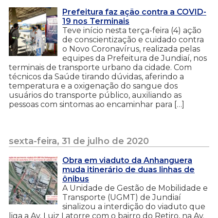
Prefeitura faz ação contra a COVID-
19 nos Terminais
Teve início nesta terça-feira (4) ação
de conscientização e cuidado contra
o Novo Coronavírus, realizada pelas
equipes da Prefeitura de Jundiaí, nos
terminais de transporte urbano da cidade. Com
técnicos da Saúde tirando dúvidas, aferindo a
temperatura e a oxigenação do sangue dos
usuários do transporte público, auxiliando as
pessoas com sintomas ao encaminhar para […]
sexta-feira, 31 de julho de 2020
Obra em viaduto da Anhanguera
muda itinerário de duas linhas de
ônibus
A Unidade de Gestão de Mobilidade e
Transporte (UGMT) de Jundiaí
sinalizou a interdição do viaduto que
liga a Av. Luiz Latorre com o bairro do Retiro, na Av.