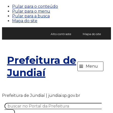
Pular para o conteúdo
Pular para o menu
Pular para a busca
Mapa do site
Alto contraste
Mapa do site
Prefeitura de
≡
Menu
Jundiaí
Prefeitura de Jundiaí | jundiai.sp.gov.br