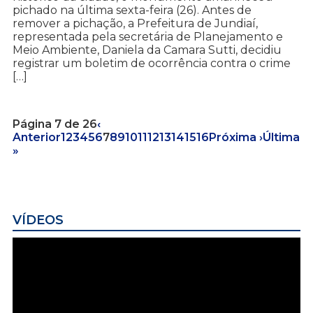
pichado na última sexta-feira (26). Antes de
remover a pichação, a Prefeitura de Jundiaí,
representada pela secretária de Planejamento e
Meio Ambiente, Daniela da Camara Sutti, decidiu
registrar um boletim de ocorrência contra o crime
[…]
Página 7 de 26
‹
Anterior
1
2
3
4
5
6
7
8
9
10
11
12
13
14
15
16
Próxima ›
Última
»
VÍDEOS