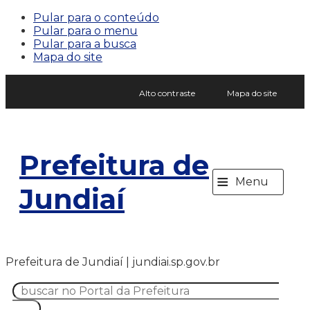
Pular para o conteúdo
Pular para o menu
Pular para a busca
Mapa do site
Alto contraste
Mapa do site
Prefeitura de
≡
Menu
Jundiaí
Prefeitura de Jundiaí | jundiai.sp.gov.br