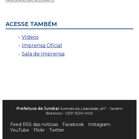
por
data
ACESSE TAMBÉM
Vídeos
Imprensa Oficial
Sala de Imprensa
Prefeitura de Jundiaí
Avenida da Liberdade, s/nº - Jardim
Botânico - CEP 13214-900
Feed RSS das notícias
Facebook
Instagram
YouTube
Flickr
Twitter