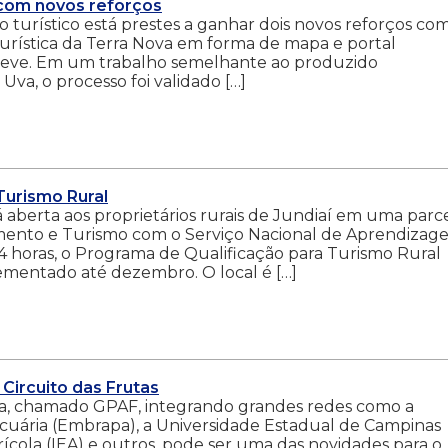
 com novos reforços
 turístico está prestes a ganhar dois novos reforços com
urística da Terra Nova em forma de mapa e portal
breve. Em um trabalho semelhante ao produzido
Uva, o processo foi validado […]
Turismo Rural
aberta aos proprietários rurais de Jundiaí em uma parce
cimento e Turismo com o Serviço Nacional de Aprendiza
24 horas, o Programa de Qualificação para Turismo Rural
mentado até dezembro. O local é […]
Circuito das Frutas
, chamado GPAF, integrando grandes redes como a
cuária (Embrapa), a Universidade Estadual de Campinas
ícola (IEA) e outros, pode ser uma das novidades para o