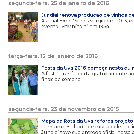
segunda-feira, 25 de janeiro de 2016
Jundiaí renova produção de vinhos de
A atual Expo Vinhos surgiu em 2013, e
evento “vitivinícola” em 1934
terça-feira, 12 de janeiro de 2016
Festa da Uva 2016 começa nesta quin
A festa, que é aberta gratuitamente ao 
finais de semana
segunda-feira, 23 de novembro de 2015
Mapa da Rota da Uva reforça projeto 
Com um resultado de muita beleza e in
Jundiaí teve sua entrega oficial nessa