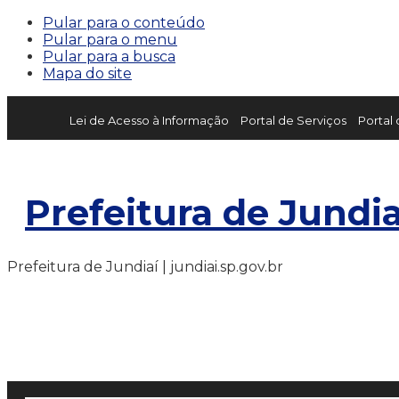
Pular para o conteúdo
Pular para o menu
Pular para a busca
Mapa do site
Lei de Acesso à Informação
Portal de Serviços
Portal
Prefeitura de Jundia
Prefeitura de Jundiaí | jundiai.sp.gov.br