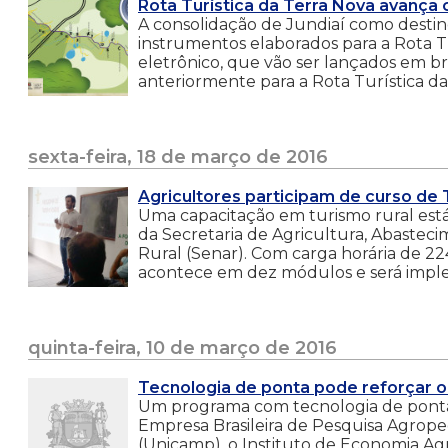
Rota Turística da Terra Nova avança
A consolidação de Jundiaí como destino
instrumentos elaborados para a Rota T
eletrônico, que vão ser lançados em 
anteriormente para a Rota Turística da 
sexta-feira, 18 de março de 2016
Agricultores participam de curso de 
Uma capacitação em turismo rural está 
da Secretaria de Agricultura, Abaste
Rural (Senar). Com carga horária de 2
acontece em dez módulos e será imple
quinta-feira, 10 de março de 2016
Tecnologia de ponta pode reforçar o 
Um programa com tecnologia de ponta
Empresa Brasileira de Pesquisa Agrope
(Unicamp), o Instituto de Economia Agr