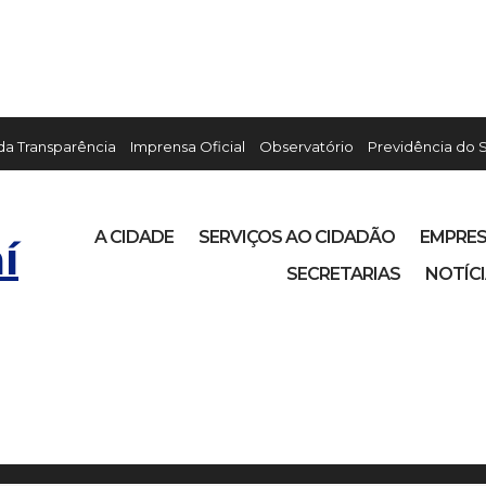
 da Transparência
Imprensa Oficial
Observatório
Previdência do 
A CIDADE
SERVIÇOS AO CIDADÃO
EMPRE
í
SECRETARIAS
NOTÍC