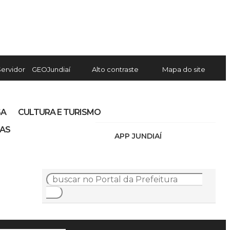
Servidor
GEOJundiaí
Alto contraste
Mapa do site
SA
CULTURA E TURISMO
IAS
APP JUNDIAÍ