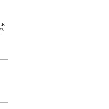
ado
s,
es
l