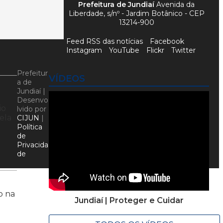
Prefeitura de Jundiaí
Avenida da
Liberdade, s/nº - Jardim Botânico - CEP
13214-900
Feed RSS das notícias
Facebook
Instagram
YouTube
Flickr
Twitter
Prefeitur
VÍDEOS
a de
Jundiaí |
Desenvo
io
lvido por
ela
CIJUN
|
Política
de
Privacida
de
o na
Jundiaí | Proteger e Cuidar