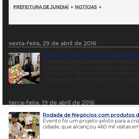
PREFEITURA DE JUNDIAÍ
»
NOTÍCIAS
»
sexta-feira, 29 de abril de 2016
Centro turístico funciona ininterrup
A Prefeitura está fazendo em média 3
Turísticas (CIT), que funciona todos 
Carbonari, o Parque da Uva, na avenid
atual gestão do município com a criaç
terça-feira, 19 de abril de 2016
Rodada de Negócios com produtos de
Evento foi um projeto-piloto para a cr
cidade, que alcançou 460 mil visitas e