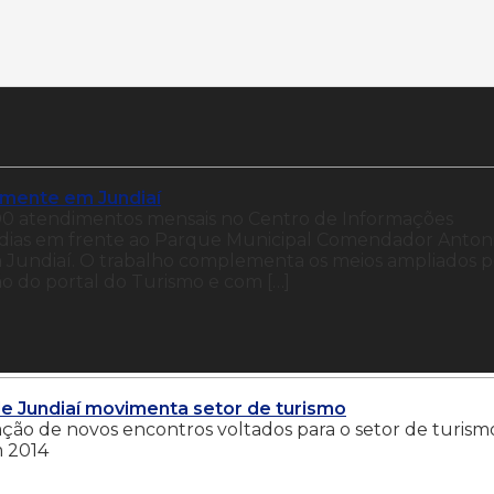
tamente em Jundiaí
00 atendimentos mensais no Centro de Informações
os dias em frente ao Parque Municipal Comendador Anton
a Jundiaí. O trabalho complementa os meios ampliados p
ão do portal do Turismo e com […]
 Jundiaí movimenta setor de turismo
iação de novos encontros voltados para o setor de turism
m 2014