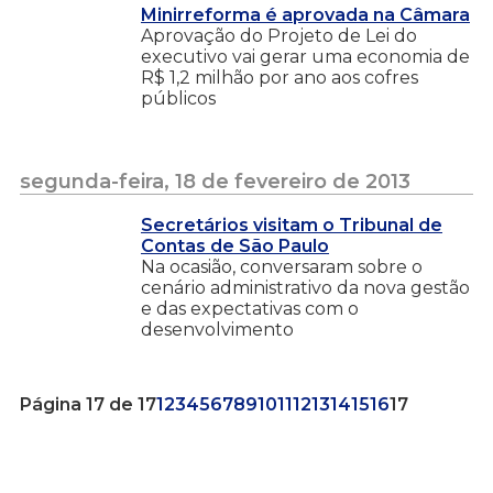
Minirreforma é aprovada na Câmara
Aprovação do Projeto de Lei do
executivo vai gerar uma economia de
R$ 1,2 milhão por ano aos cofres
públicos
segunda-feira, 18 de fevereiro de 2013
Secretários visitam o Tribunal de
Contas de São Paulo
Na ocasião, conversaram sobre o
cenário administrativo da nova gestão
e das expectativas com o
desenvolvimento
Página 17 de 17
1
2
3
4
5
6
7
8
9
10
11
12
13
14
15
16
17