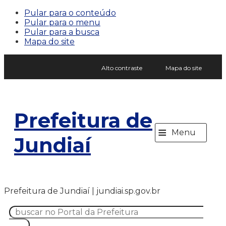
Pular para o conteúdo
Pular para o menu
Pular para a busca
Mapa do site
Alto contraste
Mapa do site
Prefeitura de
≡
Menu
Jundiaí
Prefeitura de Jundiaí | jundiai.sp.gov.br