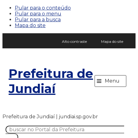
Pular para o conteúdo
Pular para o menu
Pular para a busca
Mapa do site
Alto contraste
Mapa do site
Prefeitura de
≡
Menu
Jundiaí
Prefeitura de Jundiaí | jundiai.sp.gov.br