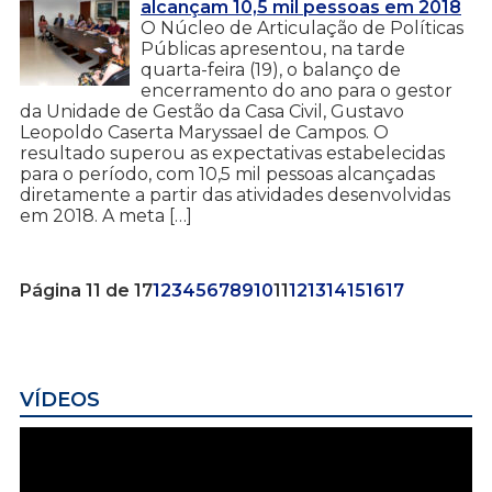
alcançam 10,5 mil pessoas em 2018
O Núcleo de Articulação de Políticas
Públicas apresentou, na tarde
quarta-feira (19), o balanço de
encerramento do ano para o gestor
da Unidade de Gestão da Casa Civil, Gustavo
Leopoldo Caserta Maryssael de Campos. O
resultado superou as expectativas estabelecidas
para o período, com 10,5 mil pessoas alcançadas
diretamente a partir das atividades desenvolvidas
em 2018. A meta […]
Página 11 de 17
1
2
3
4
5
6
7
8
9
10
11
12
13
14
15
16
17
VÍDEOS