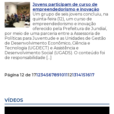
Jovens participam de curso de
empreendedorismo e inovação
Um grupo de seis jovens concluiu, na
quinta-feira (12), um curso de
empreendedorismo e inovação
oferecido pela Prefeitura de Jundiaí,
por meio de uma parceria entre a Assessoria de
Políticas para Juventude e as Unidades de Gestão
de Desenvolvimento Econômico, Ciência e
Tecnologia (UGDECT) e Assistência e
Desenvolvimento Social (UGADS). O conteúdo foi
de responsabilidade […]
Página 12 de 17
1
2
3
4
5
6
7
8
9
10
11
12
13
14
15
16
17
VÍDEOS