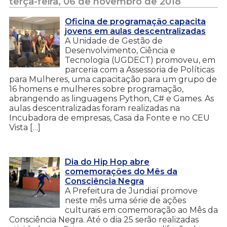
terça-feira, 06 de novembro de 2018
Oficina de programação capacita
jovens em aulas descentralizadas
A Unidade de Gestão de
Desenvolvimento, Ciência e
Tecnologia (UGDECT) promoveu, em
parceria com a Assessoria de Políticas
para Mulheres, uma capacitação para um grupo de
16 homens e mulheres sobre programação,
abrangendo as linguagens Python, C# e Games. As
aulas descentralizadas foram realizadas na
Incubadora de empresas, Casa da Fonte e no CEU
Vista […]
Dia do Hip Hop abre
comemorações do Mês da
Consciência Negra
A Prefeitura de Jundiaí promove
neste mês uma série de ações
culturais em comemoração ao Mês da
Consciência Negra. Até o dia 25 serão realizadas