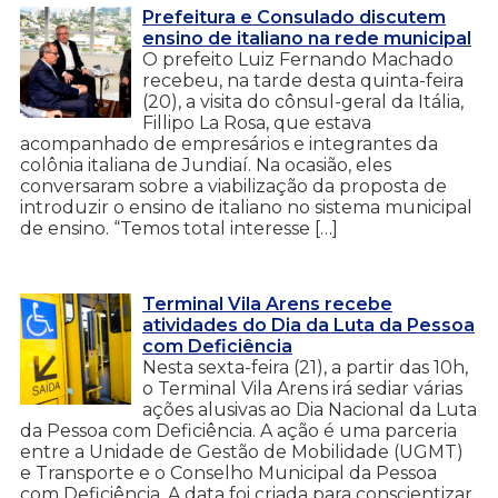
Prefeitura e Consulado discutem
ensino de italiano na rede municipal
O prefeito Luiz Fernando Machado
recebeu, na tarde desta quinta-feira
(20), a visita do cônsul-geral da Itália,
Fillipo La Rosa, que estava
acompanhado de empresários e integrantes da
colônia italiana de Jundiaí. Na ocasião, eles
conversaram sobre a viabilização da proposta de
introduzir o ensino de italiano no sistema municipal
de ensino. “Temos total interesse […]
Terminal Vila Arens recebe
atividades do Dia da Luta da Pessoa
com Deficiência
Nesta sexta-feira (21), a partir das 10h,
o Terminal Vila Arens irá sediar várias
ações alusivas ao Dia Nacional da Luta
da Pessoa com Deficiência. A ação é uma parceria
entre a Unidade de Gestão de Mobilidade (UGMT)
e Transporte e o Conselho Municipal da Pessoa
com Deficiência. A data foi criada para conscientizar