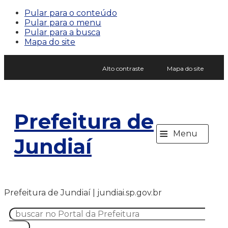
Pular para o conteúdo
Pular para o menu
Pular para a busca
Mapa do site
Alto contraste
Mapa do site
Prefeitura de
≡
Menu
Jundiaí
Prefeitura de Jundiaí | jundiai.sp.gov.br