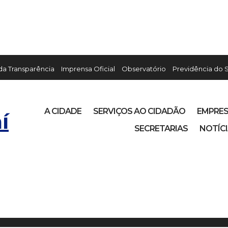
 da Transparência
Imprensa Oficial
Observatório
Previdência do 
A CIDADE
SERVIÇOS AO CIDADÃO
EMPRE
í
SECRETARIAS
NOTÍC