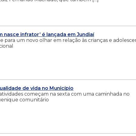
nasce infrator’ é lançada em Jundiaí
ade para um novo olhar em relação às crianças e adolesce
cional
ualidade de vida no Município
As atividades começam na sexta com uma caminhada no
uenique comunitário