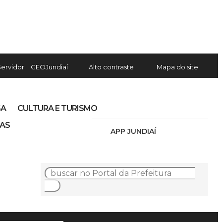
Servidor
GEOJundiaí
Alto contraste
Mapa do site
SA
CULTURA E TURISMO
IAS
APP JUNDIAÍ