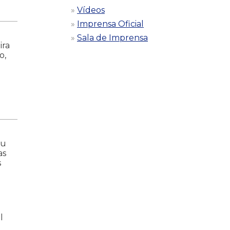
Vídeos
Imprensa Oficial
Sala de Imprensa
ira
o,
eu
as
s
l