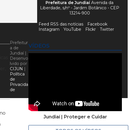
Prefeitura de Jundiaí
Avenida da
Liberdade, s/nº - Jardim Botânico - CEP
13214-900
Feed RSS das notícias
Facebook
Instagram
YouTube
Flickr
Twitter
Prefeitur
VÍDEOS
a de
Jundiaí |
icas
Desenvo
lvido por
er,
CIJUN
|
Política
de
Privacida
de
 no
Jundiaí | Proteger e Cuidar
m