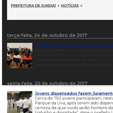
PREFEITURA DE JUNDIAÍ
»
NOTÍCIAS
»
terça-feira, 24 de outubro de 2017
Outubro Rosa: roda de conversa tira
Uma parceria entre as unidades de Gest
para as Mulheres – e Promoção da Saú
conversa sobre câncer de mama. O ba
assessora especial da Saúde da Mulher,
sexta-feira, 20 de outubro de 2017
Jovens dispensados fazem Juramento
Cerca de 750 jovens participaram, nest
Parque da Uva, após terem sido dispens
certeza de que vocês serão homens d
trabalho e dignidade”, disse o prefei