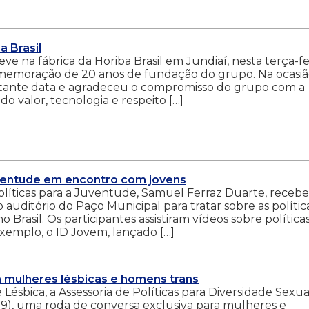
a Brasil
e na fábrica da Horiba Brasil em Jundiaí, nesta terça-fe
 comemoração de 20 anos de fundação do grupo. Na ocasiã
rtante data e agradeceu o compromisso do grupo com a
o valor, tecnologia e respeito […]
uventude em encontro com jovens
 Políticas para a Juventude, Samuel Ferraz Duarte, receb
uditório do Paço Municipal para tratar sobre as polític
 Brasil. Os participantes assistiram vídeos sobre política
 exemplo, o ID Jovem, lançado […]
ra mulheres lésbicas e homens trans
Lésbica, a Assessoria de Políticas para Diversidade Sexua
29), uma roda de conversa exclusiva para mulheres e