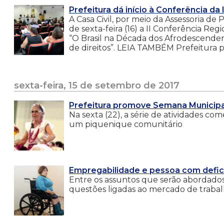
Prefeitura dá início à Conferência da
A Casa Civil, por meio da Assessoria de 
de sexta-feira (16) a II Conferência Reg
“O Brasil na Década dos Afrodescenden
de direitos”. LEIA TAMBÉM Prefeitura
sexta-feira, 15 de setembro de 2017
Prefeitura promove Semana Municipa
Na sexta (22), a série de atividades 
um piquenique comunitário
Empregabilidade e pessoa com defic
Entre os assuntos que serão abordados 
questões ligadas ao mercado de traba