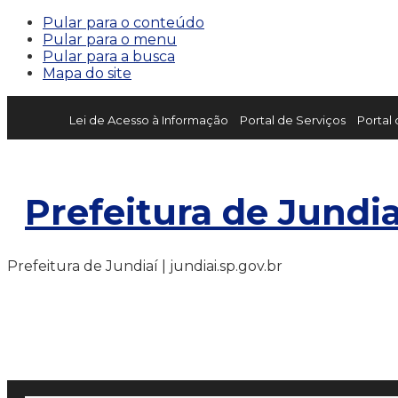
Pular para o conteúdo
Pular para o menu
Pular para a busca
Mapa do site
Lei de Acesso à Informação
Portal de Serviços
Portal
Prefeitura de Jundia
Prefeitura de Jundiaí | jundiai.sp.gov.br