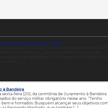
 dúvidas sobre câncer de mama
ão da Casa Civil (UGCC)– por meio da Assessoria de Polít
de (UGPS) promoveu, nesta terça-feira, uma roda de
te-papo foi comandado por Érika Pimenta de Padua May
 e contou […]
 à Bandeira
a sexta-feira (20), da cerimônia de Juramento à Bandeira
ados do serviço militar obrigatório nesse ano. “Tenho
e bem e honrados. Busquem alcançar seus objetivos co
to Luiz Fernando Machado, que também […]