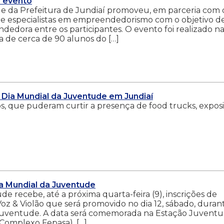
 evento
ude da Prefeitura de Jundiaí promoveu, em parceria com 
e especialistas em empreendedorismo com o objetivo d
ndedora entre os participantes. O evento foi realizado n
a de cerca de 90 alunos do […]
Dia Mundial da Juventude em Jundiaí
os, que puderam curtir a presença de food trucks, expos
ia Mundial da Juventude
de recebe, até a próxima quarta-feira (9), inscrições de
Voz & Violão que será promovido no dia 12, sábado, duran
 Juventude. A data será comemorada na Estação Juvent
– Complexo Fepasa). […]