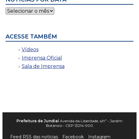
Notícias
por
data
ACESSE TAMBÉM
Vídeos
Imprensa Oficial
Sala de Imprensa
Prefeitura de Jundiaí
Avenida da Liberdade, s/nº - Jardim
Botânico - CEP 13214-900
Feed RSS das notícias
Facebook
Instagram