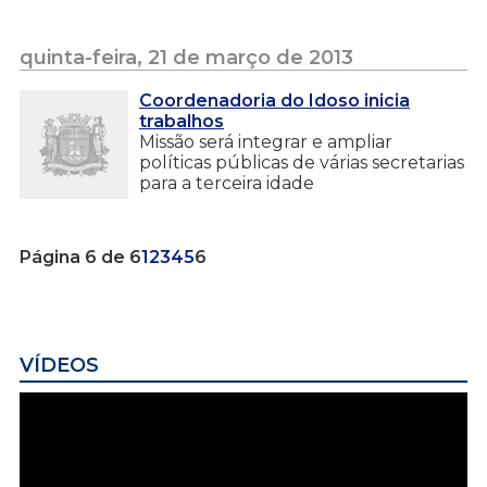
quinta-feira, 21 de março de 2013
Coordenadoria do Idoso inicia
trabalhos
Missão será integrar e ampliar
políticas públicas de várias secretarias
para a terceira idade
Página 6 de 6
1
2
3
4
5
6
VÍDEOS