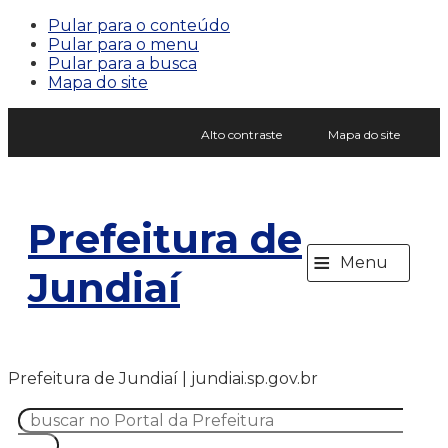
Pular para o conteúdo
Pular para o menu
Pular para a busca
Mapa do site
Alto contraste
Mapa do site
Prefeitura de
≡
Menu
Jundiaí
Prefeitura de Jundiaí | jundiai.sp.gov.br