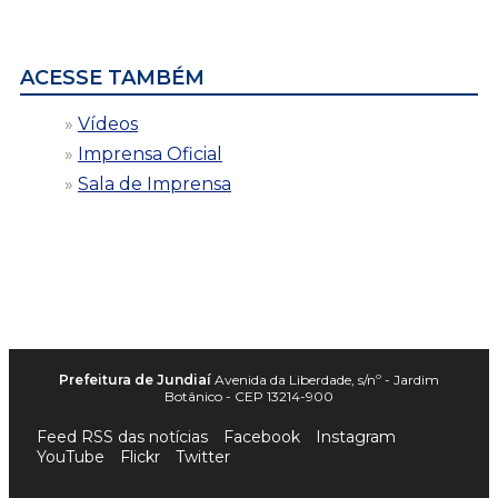
por
data
ACESSE TAMBÉM
Vídeos
Imprensa Oficial
Sala de Imprensa
Prefeitura de Jundiaí
Avenida da Liberdade, s/nº - Jardim
Botânico - CEP 13214-900
Feed RSS das notícias
Facebook
Instagram
YouTube
Flickr
Twitter