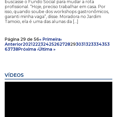
buscasse o Fundo Social para mudar a rota
profissional. “Hoje, preciso trabalhar em casa. Por
isso, quando soube dos workshops gastronômicos,
garanti minha vaga”, disse. Moradora no Jardim
Tamoio, ela é uma das alunas da […]
Página 29 de 56
« Primeira
‹
Anterior
20
21
22
23
24
25
26
27
28
29
30
31
32
33
34
35
3
6
37
38
Próxima ›
Última »
VÍDEOS