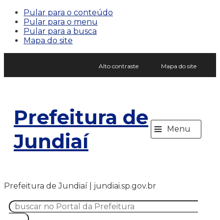
Pular para o conteúdo
Pular para o menu
Pular para a busca
Mapa do site
Alto contraste
Mapa do site
Prefeitura de
≡
Menu
Jundiaí
Prefeitura de Jundiaí | jundiai.sp.gov.br