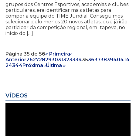
grupos dos Centros Esportivos, academias e clubes
particulares, era identificar mais atletas para
compor a equipe do TIME Jundiaí. Conseguimos
selecionar pelo menos 20 novos atletas, que já irão
participar da competição regional, em Itapeva, no
início do […]
Página 35 de 56
« Primeira
‹
Anterior
26
27
28
29
30
31
32
33
34
35
36
37
38
39
40
41
4
2
43
44
Próxima ›
Última »
VÍDEOS