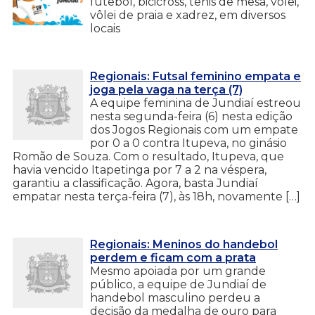
futebol, bicicross, tênis de mesa, vôlei,
vôlei de praia e xadrez, em diversos
locais
Regionais: Futsal feminino empata e
joga pela vaga na terça (7)
A equipe feminina de Jundiaí estreou
nesta segunda-feira (6) nesta edição
dos Jogos Regionais com um empate
por 0 a 0 contra Itupeva, no ginásio
Romão de Souza. Com o resultado, Itupeva, que
havia vencido Itapetinga por 7 a 2 na véspera,
garantiu a classificação. Agora, basta Jundiaí
empatar nesta terça-feira (7), às 18h, novamente […]
Regionais: Meninos do handebol
perdem e ficam com a prata
Mesmo apoiada por um grande
público, a equipe de Jundiaí de
handebol masculino perdeu a
decisão da medalha de ouro para