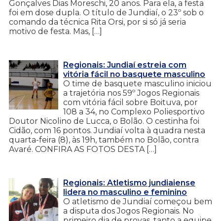
Gonçalves Dias Moreschi, 20 anos. Para ela, a festa
foi em dose dupla. O título de Jundiaí, o 23º sob o
comando da técnica Rita Orsi, por si só já seria
motivo de festa. Mas, […]
Regionais: Jundiaí estreia com
vitória fácil no basquete masculino
O time de basquete masculino iniciou
a trajetória nos 59º Jogos Regionais
com vitória fácil sobre Boituva, por
108 a 34, no Complexo Poliesportivo
Doutor Nicolino de Lucca, o Bolão. O cestinha foi
Cidão, com 16 pontos. Jundiaí volta à quadra nesta
quarta-feira (8), às 19h, também no Bolão, contra
Avaré. CONFIRA AS FOTOS DESTA […]
Regionais: Atletismo jundiaiense
lidera no masculino e feminino
O atletismo de Jundiaí começou bem
a disputa dos Jogos Regionais. No
primeiro dia de provas, tanto a equipe