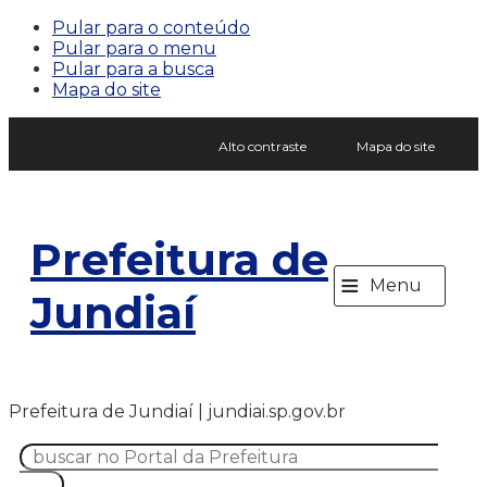
Pular para o conteúdo
Pular para o menu
Pular para a busca
Mapa do site
Alto contraste
Mapa do site
Prefeitura de
≡
Menu
Jundiaí
Prefeitura de Jundiaí | jundiai.sp.gov.br