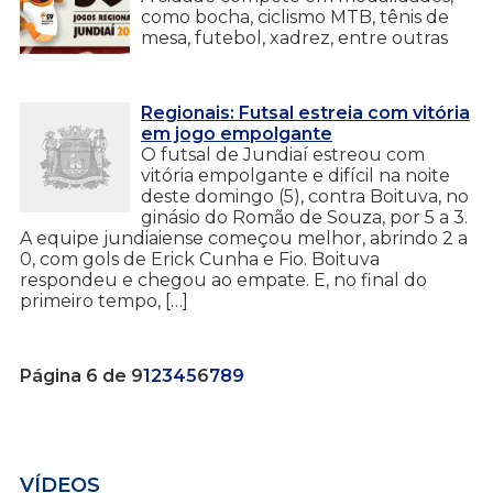
como bocha, ciclismo MTB, tênis de
mesa, futebol, xadrez, entre outras
Regionais: Futsal estreia com vitória
em jogo empolgante
O futsal de Jundiaí estreou com
vitória empolgante e difícil na noite
deste domingo (5), contra Boituva, no
ginásio do Romão de Souza, por 5 a 3.
A equipe jundiaiense começou melhor, abrindo 2 a
0, com gols de Erick Cunha e Fio. Boituva
respondeu e chegou ao empate. E, no final do
primeiro tempo, […]
Página 6 de 9
1
2
3
4
5
6
7
8
9
VÍDEOS