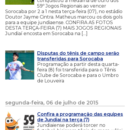
conquistou a medalha de ouro dos
59º Jogos Regionais ao vencer
Sorocaba por 2 a 1 nesta terça-feira (07), no estádio
Doutor Jayme Cintra. Matheus marcou os dois gols
para a equipe jundiaense. CONFIRA AS FOTOS
DESTA TERÇA-FEIRA (7) MAIS JOGOS REGIONAIS
Jundiaí encosta em Sorocaba na […]
Disputas do tênis de campo serão
transferidas para Sorocaba
Programação a partir desta quarta-
feira (8) foi transferida para o Tênis
Clube de Sorocaba e para o Umbro
de Louveira
segunda-feira, 06 de julho de 2015
Confira a programação das equipes
de Jundiaí na terça (7)
Jundiaiense poderá torcer no