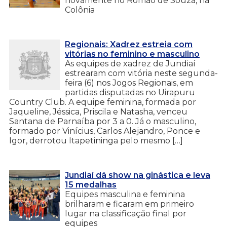
novamente no Romão de Souza, na
Colônia
Regionais: Xadrez estreia com
vitórias no feminino e masculino
As equipes de xadrez de Jundiaí
estrearam com vitória neste segunda-
feira (6) nos Jogos Regionais, em
partidas disputadas no Uirapuru
Country Club. A equipe feminina, formada por
Jaqueline, Jéssica, Priscila e Natasha, venceu
Santana de Parnaíba por 3 a 0. Já o masculino,
formado por Vinícius, Carlos Alejandro, Ponce e
Igor, derrotou Itapetininga pelo mesmo […]
Jundiaí dá show na ginástica e leva
15 medalhas
Equipes masculina e feminina
brilharam e ficaram em primeiro
lugar na classificação final por
equipes