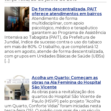
De forma descentralizada, PAIT
oferece atendimentos em bairros
Atendimento de forma
multidisciplinar, com apoio
psicológico, médico e terapêutico
garantem ao Programa de Assistência
Intensiva ao Tabagista (PAIT), da Prefeitura de
Jundiaí, índice de sucesso contra o uso do tabaco
em mais de 80%. O trabalho, que completará 12
anos em agosto, atende de forma descentralizada,
com grupos em Unidades Básicas de Saúde (UBSs)
[…]
Acolha um Quarto: Começam as
obras na Ala Feminina do Hospital
São Vicente
As obras para a revitalização dos
quartos do Hospital São Vicente de
Paulo (HSVP) pelo projeto “Acolha
um Quarto, Conforte Vidas” foram iniciadas nesta
terça-feira (25). O prédio com mais de um século