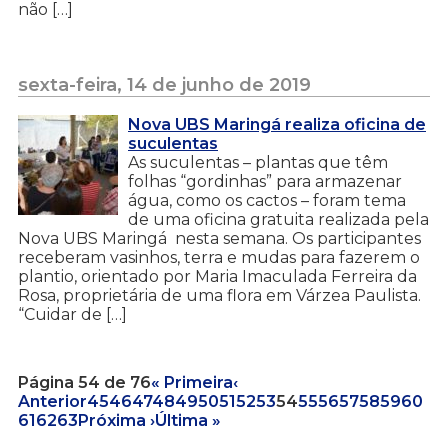
não […]
sexta-feira, 14 de junho de 2019
Nova UBS Maringá realiza oficina de
suculentas
As suculentas – plantas que têm
folhas “gordinhas” para armazenar
água, como os cactos – foram tema
de uma oficina gratuita realizada pela
Nova UBS Maringá nesta semana. Os participantes
receberam vasinhos, terra e mudas para fazerem o
plantio, orientado por Maria Imaculada Ferreira da
Rosa, proprietária de uma flora em Várzea Paulista.
“Cuidar de […]
Página 54 de 76
« Primeira
‹
Anterior
45
46
47
48
49
50
51
52
53
54
55
56
57
58
59
60
61
62
63
Próxima ›
Última »