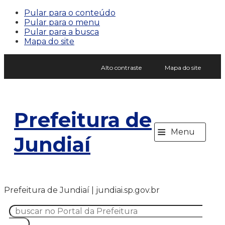
Pular para o conteúdo
Pular para o menu
Pular para a busca
Mapa do site
Alto contraste
Mapa do site
Prefeitura de
≡
Menu
Jundiaí
Prefeitura de Jundiaí | jundiai.sp.gov.br