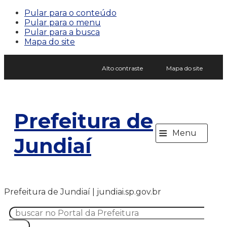
Pular para o conteúdo
Pular para o menu
Pular para a busca
Mapa do site
Alto contraste
Mapa do site
Prefeitura de
≡
Menu
Jundiaí
Prefeitura de Jundiaí | jundiai.sp.gov.br