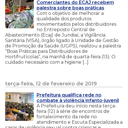
Comerciantes do ECAJ recebem
palestra sobre boas práticas
Com o objetivo de melhorar a
qualidade dos produtos
movimentados pelos distribuidores
no Entreposto Central de
Abastecimento (Ecaj) de Jundiaí, a Vigilância
Sanitária (VISA), órgão ligado à Unidade de Gestão
de Promoção da Saúde (UGPS), realizou a palestra
“Boas Práticas para Distribuidores de
Hortifrutícolas”, na manhã de quarta-feira (13). O
cuidado necessário com a higiene […]
terça-feira, 12 de fevereiro de 2019
Prefeitura qualifica rede no
combate à violência infanto-juvenil
A Prefeitura deu início nesta terça-
feira (12) à série de encontros de
fortalecimento da rede no
atendimento e Escuta Especializada a
casos de violência sexual contra crianças e