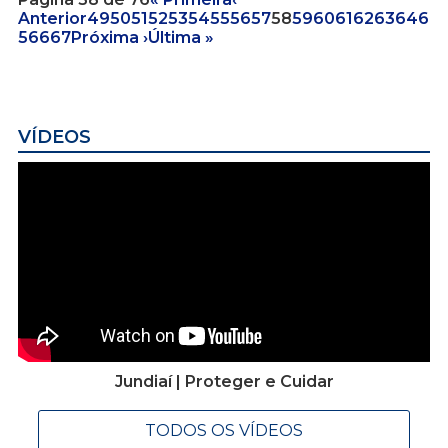
Anterior
49
50
51
52
53
54
55
56
57
58
59
60
61
62
63
64
6
5
66
67
Próxima ›
Última »
VÍDEOS
Jundiaí | Proteger e Cuidar
TODOS OS VÍDEOS