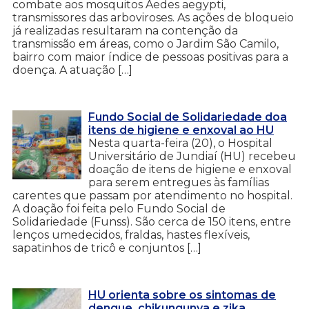
combate aos mosquitos Aedes aegypti,
transmissores das arboviroses. As ações de bloqueio
já realizadas resultaram na contenção da
transmissão em áreas, como o Jardim São Camilo,
bairro com maior índice de pessoas positivas para a
doença. A atuação […]
Fundo Social de Solidariedade doa
itens de higiene e enxoval ao HU
Nesta quarta-feira (20), o Hospital
Universitário de Jundiaí (HU) recebeu
doação de itens de higiene e enxoval
para serem entregues às famílias
carentes que passam por atendimento no hospital.
A doação foi feita pelo Fundo Social de
Solidariedade (Funss). São cerca de 150 itens, entre
lenços umedecidos, fraldas, hastes flexíveis,
sapatinhos de tricô e conjuntos […]
HU orienta sobre os sintomas de
dengue, chikungunya e zika