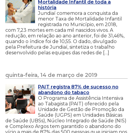
Mortalidade Infantil de toda a
história
Jundiaí comemora a conquista da
menor Taxa de Mortalidade Infantil
registrada no Município, em 2018,
com 7,23 mortes em cada mil nascidos vivos. A
redução, em relação ao ano anterior, foi de 31,46%,
quando o índice foi de 10,55. O dado, divulgado
pela Prefeitura de Jundiaí, sintetiza o trabalho
desenvolvido pelas equipes das redes de […]
quinta-feira, 14 de março de 2019
PAIT registra 87% de sucesso no
abandono do tabaco
O Programa de Assistência Intensiva
ao Tabagista (PAIT) oferecido pela
Unidade de Gestão de Promoção da
Saúde (UGPS) em Unidades Básicas
de Saúde (UBSs), Núcleo Integrado de Saúde (NIS)
e Complexo Argos tem garantido o abandono do
vício a mais de 87% das 500 pessoas que iniciam nos