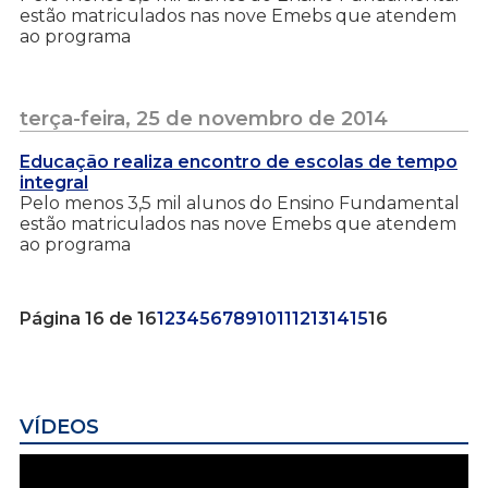
estão matriculados nas nove Emebs que atendem
ao programa
terça-feira, 25 de novembro de 2014
Educação realiza encontro de escolas de tempo
integral
Pelo menos 3,5 mil alunos do Ensino Fundamental
estão matriculados nas nove Emebs que atendem
ao programa
Página 16 de 16
1
2
3
4
5
6
7
8
9
10
11
12
13
14
15
16
VÍDEOS