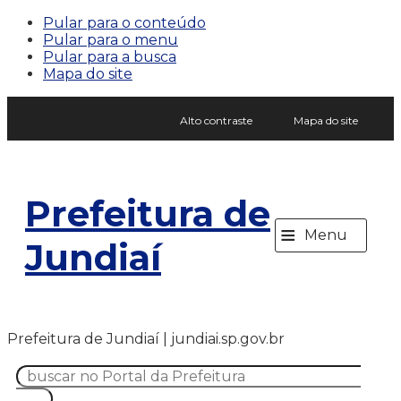
Pular para o conteúdo
Pular para o menu
Pular para a busca
Mapa do site
Alto contraste
Mapa do site
Prefeitura de
≡
Menu
Jundiaí
Prefeitura de Jundiaí | jundiai.sp.gov.br