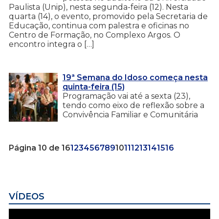
Paulista (Unip), nesta segunda-feira (12). Nesta
quarta (14), o evento, promovido pela Secretaria de
Educação, continua com palestra e oficinas no
Centro de Formação, no Complexo Argos. O
encontro integra o […]
19ª Semana do Idoso começa nesta
quinta-feira (15)
Programação vai até a sexta (23),
tendo como eixo de reflexão sobre a
Convivência Familiar e Comunitária
Página 10 de 16
1
2
3
4
5
6
7
8
9
10
11
12
13
14
15
16
VÍDEOS