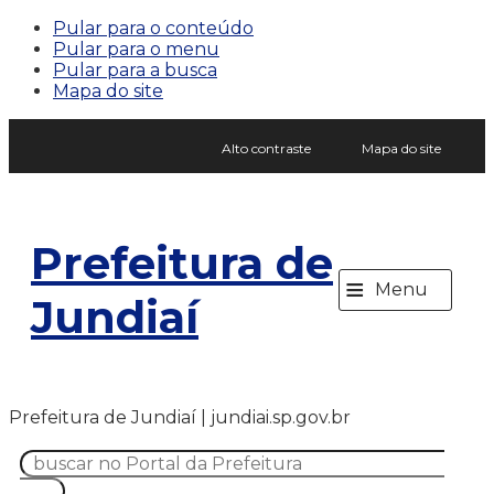
Pular para o conteúdo
Pular para o menu
Pular para a busca
Mapa do site
Alto contraste
Mapa do site
Prefeitura de
≡
Menu
Jundiaí
Prefeitura de Jundiaí | jundiai.sp.gov.br