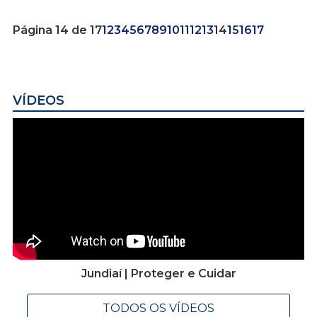
Página 14 de 17
1
2
3
4
5
6
7
8
9
10
11
12
13
14
15
16
17
VÍDEOS
Jundiaí | Proteger e Cuidar
TODOS OS VÍDEOS