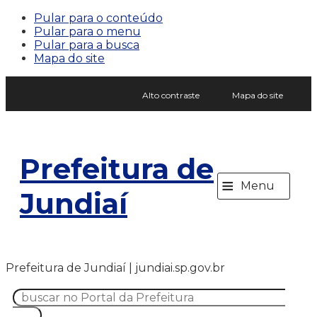
Pular para o conteúdo
Pular para o menu
Pular para a busca
Mapa do site
Alto contraste
Mapa do site
Prefeitura de
≡
Menu
Jundiaí
Prefeitura de Jundiaí | jundiai.sp.gov.br