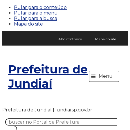
Pular para o conteúdo
Pular para o menu
Pular para a busca
Mapa do site
Alto contraste
Mapa do site
Prefeitura de
≡
Menu
Jundiaí
Prefeitura de Jundiaí | jundiai.sp.gov.br