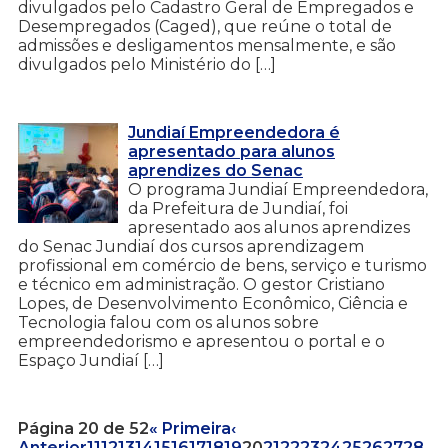
divulgados pelo Cadastro Geral de Empregados e
Desempregados (Caged), que reúne o total de
admissões e desligamentos mensalmente, e são
divulgados pelo Ministério do […]
Jundiaí Empreendedora é
apresentado para alunos
aprendizes do Senac
O programa Jundiaí Empreendedora,
da Prefeitura de Jundiaí, foi
apresentado aos alunos aprendizes
do Senac Jundiaí dos cursos aprendizagem
profissional em comércio de bens, serviço e turismo
e técnico em administração. O gestor Cristiano
Lopes, de Desenvolvimento Econômico, Ciência e
Tecnologia falou com os alunos sobre
empreendedorismo e apresentou o portal e o
Espaço Jundiaí […]
Página 20 de 52
« Primeira
‹
Anterior
11
12
13
14
15
16
17
18
19
20
21
22
23
24
25
26
27
28