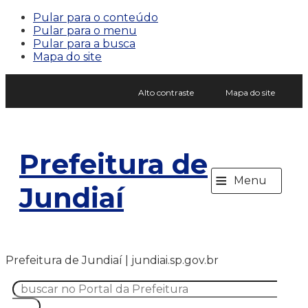
Pular para o conteúdo
Pular para o menu
Pular para a busca
Mapa do site
Alto contraste
Mapa do site
Prefeitura de
≡
Menu
Jundiaí
Prefeitura de Jundiaí | jundiai.sp.gov.br