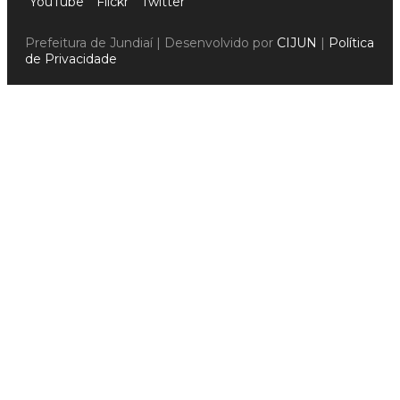
YouTube
Flickr
Twitter
Prefeitura de Jundiaí | Desenvolvido por
CIJUN
|
Política
de Privacidade