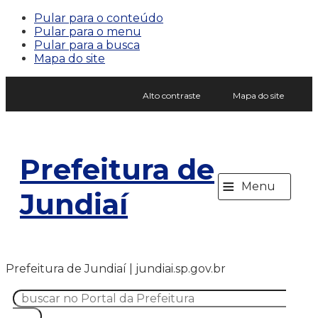
Pular para o conteúdo
Pular para o menu
Pular para a busca
Mapa do site
Alto contraste
Mapa do site
Prefeitura de
≡
Menu
Jundiaí
Prefeitura de Jundiaí | jundiai.sp.gov.br