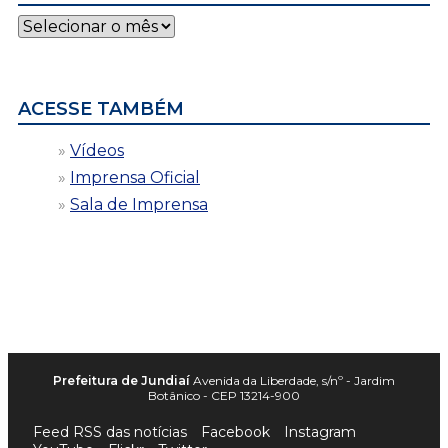
Notícias
por
data
ACESSE TAMBÉM
Vídeos
Imprensa Oficial
Sala de Imprensa
Prefeitura de Jundiaí
Avenida da Liberdade, s/nº - Jardim
Botânico - CEP 13214-900
Feed RSS das notícias
Facebook
Instagram