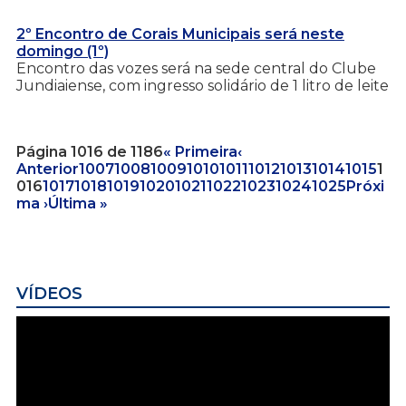
2º Encontro de Corais Municipais será neste
domingo (1º)
Encontro das vozes será na sede central do Clube
Jundiaiense, com ingresso solidário de 1 litro de leite
Página 1016 de 1186
« Primeira
‹
Anterior
1007
1008
1009
1010
1011
1012
1013
1014
1015
1
016
1017
1018
1019
1020
1021
1022
1023
1024
1025
Próxi
ma ›
Última »
VÍDEOS