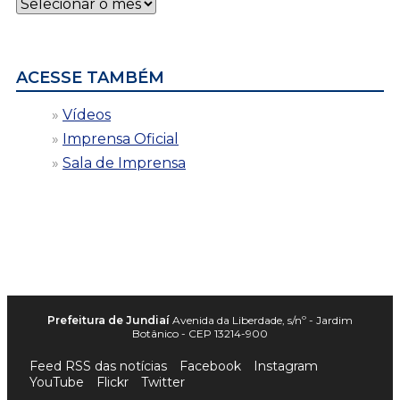
Notícias
por
data
ACESSE TAMBÉM
Vídeos
Imprensa Oficial
Sala de Imprensa
Prefeitura de Jundiaí
Avenida da Liberdade, s/nº - Jardim
Botânico - CEP 13214-900
Feed RSS das notícias
Facebook
Instagram
YouTube
Flickr
Twitter