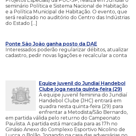
Projetos Especiais) da PUC-SP, realiza em Jundiaí o
seminário Política e Sistema Nacional de Habitação
e a Política Municipal de Habitação. O evento, que
será realizado no auditório do Centro das Indústrias
do Estado […]
Ponte São João ganha posto da DAE
Interessados poderão regularizar débitos, atualizar
cadastro, pedir novas ligações e recalcular a conta
Equipe juvenil do Jundiaí Handebol
Clube joga nesta quinta-feira (29)
A equipe juvenil feminina do Jundiaí
Handebol Clube (JHC) entrará em
quadra nesta quinta-feira (29) para
enfrentar a Metodista/São Bernardo,
em partida válida pelo returno do Campeonato
Paulista. A partida está marcada para as 17h no
Ginásio Anexo do Complexo Esportivo Nicolino de
Lucca, o Bolão. Jogando na casa das adversárias no