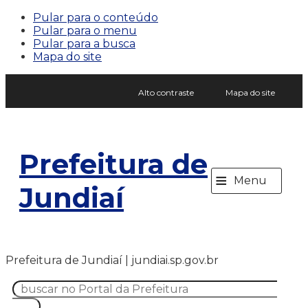
Pular para o conteúdo
Pular para o menu
Pular para a busca
Mapa do site
Alto contraste
Mapa do site
Prefeitura de
≡
Menu
Jundiaí
Prefeitura de Jundiaí | jundiai.sp.gov.br