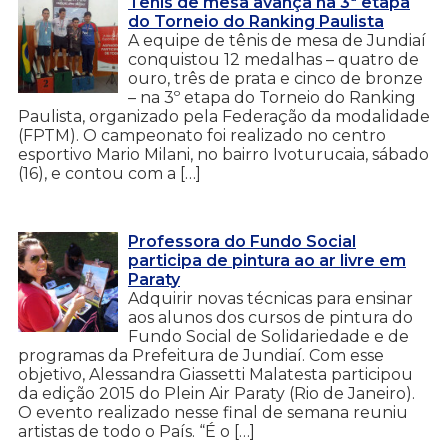
Tênis de mesa avança na 3ª etapa
do Torneio do Ranking Paulista
A equipe de tênis de mesa de Jundiaí
conquistou 12 medalhas – quatro de
ouro, três de prata e cinco de bronze
– na 3º etapa do Torneio do Ranking
Paulista, organizado pela Federação da modalidade
(FPTM). O campeonato foi realizado no centro
esportivo Mario Milani, no bairro Ivoturucaia, sábado
(16), e contou com a […]
Professora do Fundo Social
participa de pintura ao ar livre em
Paraty
Adquirir novas técnicas para ensinar
aos alunos dos cursos de pintura do
Fundo Social de Solidariedade e de
programas da Prefeitura de Jundiaí. Com esse
objetivo, Alessandra Giassetti Malatesta participou
da edição 2015 do Plein Air Paraty (Rio de Janeiro).
O evento realizado nesse final de semana reuniu
artistas de todo o País. “É o […]