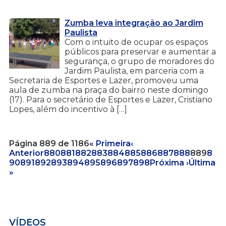
Zumba leva integração ao Jardim
Paulista
Com o intuito de ocupar os espaços
públicos para preservar e aumentar a
segurança, o grupo de moradores do
Jardim Paulista, em parceria com a
Secretaria de Esportes e Lazer, promoveu uma
aula de zumba na praça do bairro neste domingo
(17). Para o secretário de Esportes e Lazer, Cristiano
Lopes, além do incentivo à […]
Página 889 de 1186
« Primeira
‹
Anterior
880
881
882
883
884
885
886
887
888
889
8
90
891
892
893
894
895
896
897
898
Próxima ›
Última
»
VÍDEOS