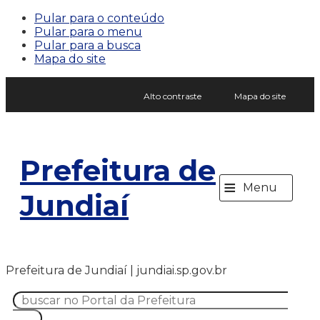
Pular para o conteúdo
Pular para o menu
Pular para a busca
Mapa do site
Alto contraste
Mapa do site
Prefeitura de
≡
Menu
Jundiaí
Prefeitura de Jundiaí | jundiai.sp.gov.br