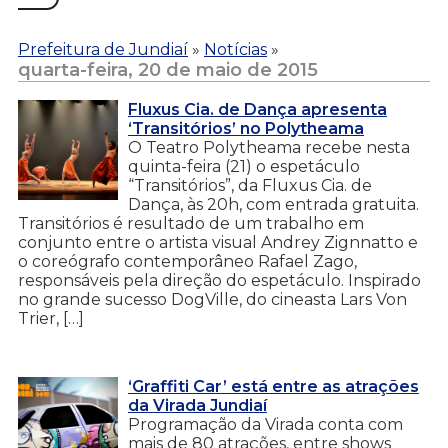
Prefeitura de Jundiaí
»
Notícias
»
quarta-feira, 20 de maio de 2015
Fluxus Cia. de Dança apresenta
‘Transitórios’ no Polytheama
O Teatro Polytheama recebe nesta
quinta-feira (21) o espetáculo
“Transitórios”, da Fluxus Cia. de
Dança, às 20h, com entrada gratuita.
Transitórios é resultado de um trabalho em
conjunto entre o artista visual Andrey Zignnatto e
o coreógrafo contemporâneo Rafael Zago,
responsáveis pela direção do espetáculo. Inspirado
no grande sucesso DogVille, do cineasta Lars Von
Trier, […]
‘Graffiti Car’ está entre as atrações
da Virada Jundiaí
Programação da Virada conta com
mais de 80 atrações, entre shows