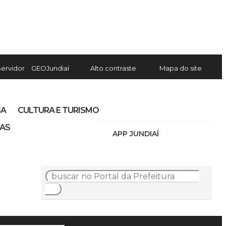
Servidor
GEOJundiaí
Alto contraste
Mapa do site
SA
CULTURA E TURISMO
IAS
APP JUNDIAÍ