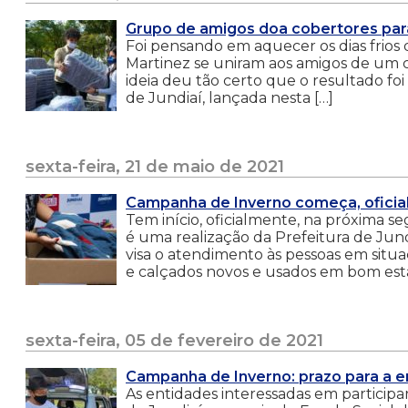
Grupo de amigos doa cobertores par
Foi pensando em aquecer os dias frios
Martinez se uniram aos amigos de um c
ideia deu tão certo que o resultado f
de Jundiaí, lançada nesta […]
sexta-feira, 21 de maio de 2021
Campanha de Inverno começa, oficia
Tem início, oficialmente, na próxima s
é uma realização da Prefeitura de Jund
visa o atendimento às pessoas em situ
e calçados novos e usados em bom esta
sexta-feira, 05 de fevereiro de 2021
Campanha de Inverno: prazo para a e
As entidades interessadas em particip