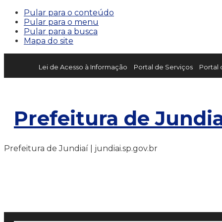
Pular para o conteúdo
Pular para o menu
Pular para a busca
Mapa do site
Lei de Acesso à Informação
Portal de Serviços
Portal
Prefeitura de Jundia
Prefeitura de Jundiaí | jundiai.sp.gov.br