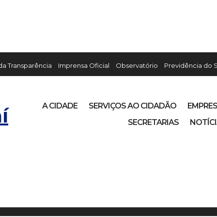
 da Transparência
Imprensa Oficial
Observatório
Previdência do 
A CIDADE
SERVIÇOS AO CIDADÃO
EMPRE
í
SECRETARIAS
NOTÍC