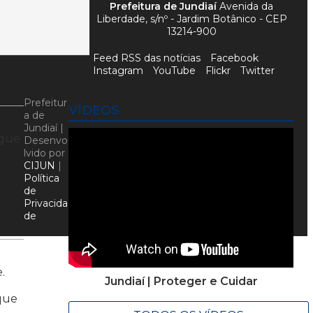
Prefeitura de Jundiaí
Avenida da
Liberdade, s/nº - Jardim Botânico - CEP
13214-900
Feed RSS das notícias
Facebook
Instagram
YouTube
Flickr
Twitter
Prefeitur
VÍDEOS
a de
Jundiaí |
egue
Desenvo
lvido por
CIJUN
|
Política
de
Privacida
de
.
Jundiaí | Proteger e Cuidar
 que