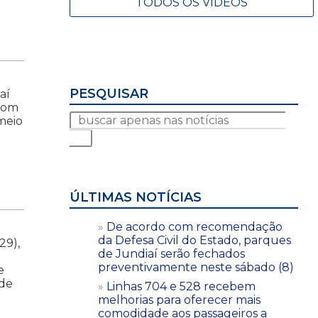
TODOS OS VÍDEOS
PESQUISAR
aí
 com
meio
ÚLTIMAS NOTÍCIAS
De acordo com recomendação
da Defesa Civil do Estado, parques
29),
de Jundiaí serão fechados
preventivamente neste sábado (8)
e
ade
Linhas 704 e 528 recebem
melhorias para oferecer mais
comodidade aos passageiros a