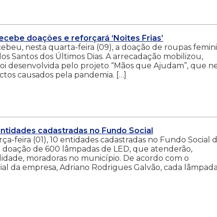
ecebe doações e reforçará ‘Noites Frias’
beu, nesta quarta-feira (09), a doação de roupas femin
dos Santos dos Últimos Dias. A arrecadação mobilizou,
 foi desenvolvida pelo projeto “Mãos que Ajudam”, que n
ctos causados pela pandemia. […]
entidades cadastradas no Fundo Social
rça-feira (01), 10 entidades cadastradas no Fundo Social 
 a doação de 600 lâmpadas de LED, que atenderão,
ilidade, moradoras no município. De acordo com o
al da empresa, Adriano Rodrigues Galvão, cada lâmpad