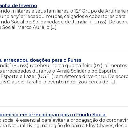
anha de Inverno
o militares e seus familiares, o 12º Grupo de Artilharia
undiahy’ arrecadou roupas, calçados e cobertores para
do Social de Solidariedade de Jundiaí (Funss). De acor
Social, Marco Aurélio […]
thru arrecadou doações para o Funss
diaí (Funss) recebeu, nesta quarta-feira (07), alimentos
 arrecadados durante o ‘Arraiá Solidário do Esporte’,
Esporte e Lazer (UGEL), em sistema drive-thru. De acor
ís Claudio Tarallo, o evento mobilizou cerca de […]
domínio em arrecadação para o Fundo Social
cial é essencial para evitar a propagação do coronavír
 Natural Living, na região do bairro Eloy Chaves, deci