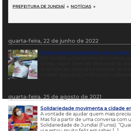
PREFEITURA DE JUNDIAÍ
»
NOTÍCIAS
»
quarta-feira, 22 de junho de 2022
Funss entrega agasalhos novos para
Em Jundiaí, a Campanha de Inverno, pr
a todo vapor. Além de direcionar as d
arrecadação, a iniciativa também já en
Jundiaí, para as 82 instituições cadastr
quarta-feira, 25 de agosto de 2021
Solidariedade movimenta a cidade e
A vontade de ajudar quem mais precisa 
Mas foi a partir de uma conversa com
Solidariedade de Jundiaí (Funss). “Qua
vi e estou muito feliz em saber […]