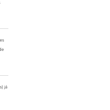
s
es
de
) já