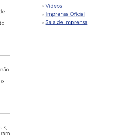
Vídeos
 de
Imprensa Oficial
Sala de Imprensa
do
 não
do
us,
diram