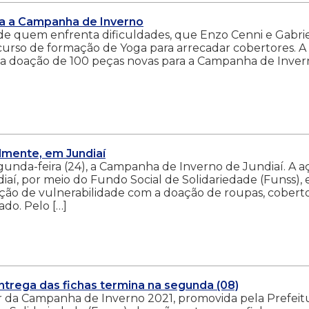
a a Campanha de Inverno
 de quem enfrenta dificuldades, que Enzo Cenni e Gabri
urso de formação de Yoga para arrecadar cobertores. A
oi a doação de 100 peças novas para a Campanha de Inve
lmente, em Jundiaí
egunda-feira (24), a Campanha de Inverno de Jundiaí. A a
iaí, por meio do Fundo Social de Solidariedade (Funss), 
ação de vulnerabilidade com a doação de roupas, cobert
do. Pelo […]
ntrega das fichas termina na segunda (08)
ar da Campanha de Inverno 2021, promovida pela Prefeit