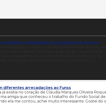
 as entidades cadastradas na Campanha de Inverno
omovida pelo Fundo Social de Solidariedade (Funss), s
oações espontâneas feitas pela população nos postos de
trega os agasalhos novos, adquiridos pela Prefeitura de
adas. A exemplo dos anos anteriores, esta frente […]
m diferentes arrecadações ao Funss
já existia no coração de Cláudia Marques Oliveira Roque
 uma amiga que conheceu o trabalho do Fundo Social de
ndo ela me contou, achei muito interessante. Gostei do