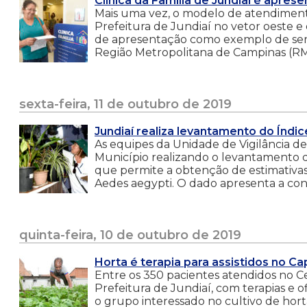
Clínica da Família de Jundiaí é apre
Mais uma vez, o modelo de atendiment
Prefeitura de Jundiaí no vetor oeste e
de apresentação como exemplo de serv
Região Metropolitana de Campinas (RM
sexta-feira, 11 de outubro de 2019
Jundiaí realiza levantamento do Índi
As equipes da Unidade de Vigilância de
Município realizando o levantamento d
que permite a obtenção de estimativas 
Aedes aegypti. O dado apresenta a con
quinta-feira, 10 de outubro de 2019
Horta é terapia para assistidos no C
Entre os 350 pacientes atendidos no Ce
Prefeitura de Jundiaí, com terapias e o
o grupo interessado no cultivo de hort