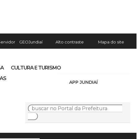
Servidor
GEOJundiaí
Alto contraste
Mapa do site
SA
CULTURA E TURISMO
IAS
APP JUNDIAÍ