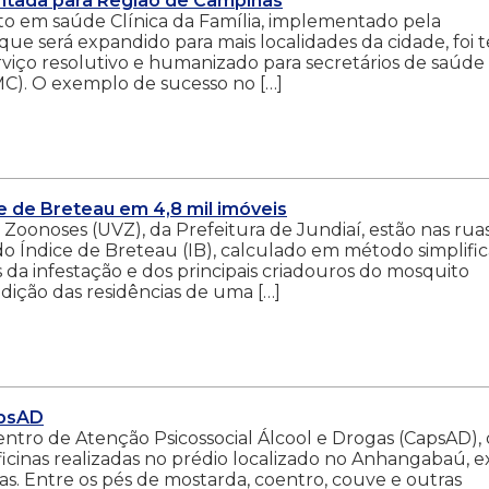
sentada para Região de Campinas
o em saúde Clínica da Família, implementado pela
 que será expandido para mais localidades da cidade, foi
iço resolutivo e humanizado para secretários de saúde
C). O exemplo de sucesso no […]
ce de Breteau em 4,8 mil imóveis
 Zoonoses (UVZ), da Prefeitura de Jundiaí, estão nas rua
o Índice de Breteau (IB), calculado em método simplific
da infestação e dos principais criadouros do mosquito
dição das residências de uma […]
apsAD
ntro de Atenção Psicossocial Álcool e Drogas (CapsAD),
ficinas realizadas no prédio localizado no Anhangabaú, e
as. Entre os pés de mostarda, coentro, couve e outras