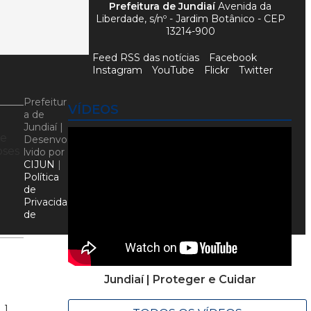
Prefeitura de Jundiaí
Avenida da
Liberdade, s/nº - Jardim Botânico - CEP
13214-900
Feed RSS das notícias
Facebook
Instagram
YouTube
Flickr
Twitter
Prefeitur
VÍDEOS
a de
Jundiaí |
de
Desenvo
oses
lvido por
CIJUN
|
Política
de
Privacida
de
Jundiaí | Proteger e Cuidar
…]