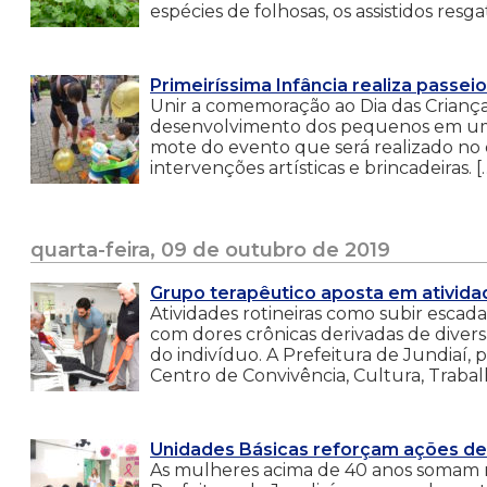
espécies de folhosas, os assistidos resg
Primeiríssima Infância realiza pass
Unir a comemoração ao Dia das Criança
desenvolvimento dos pequenos em uma 
mote do evento que será realizado no d
intervenções artísticas e brincadeiras. [
quarta-feira, 09 de outubro de 2019
Grupo terapêutico aposta em atividad
Atividades rotineiras como subir escad
com dores crônicas derivadas de divers
do indivíduo. A Prefeitura de Jundiaí,
Centro de Convivência, Cultura, Traba
Unidades Básicas reforçam ações d
As mulheres acima de 40 anos somam m