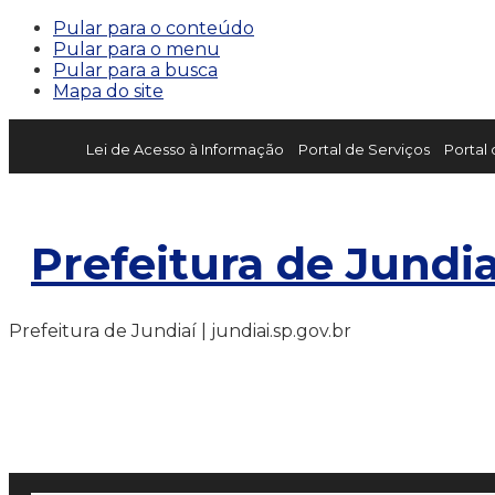
Pular para o conteúdo
Pular para o menu
Pular para a busca
Mapa do site
Lei de Acesso à Informação
Portal de Serviços
Portal
Prefeitura de Jundia
Prefeitura de Jundiaí | jundiai.sp.gov.br