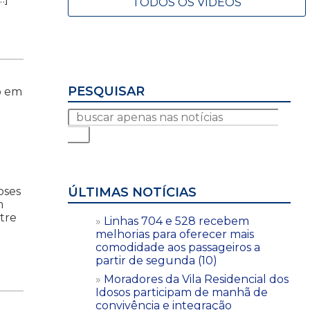
TODOS OS VÍDEOS
PESQUISAR
o em
m
oses
ÚLTIMAS NOTÍCIAS
m
ntre
Linhas 704 e 528 recebem
melhorias para oferecer mais
comodidade aos passageiros a
partir de segunda (10)
Moradores da Vila Residencial dos
Idosos participam de manhã de
convivência e integração