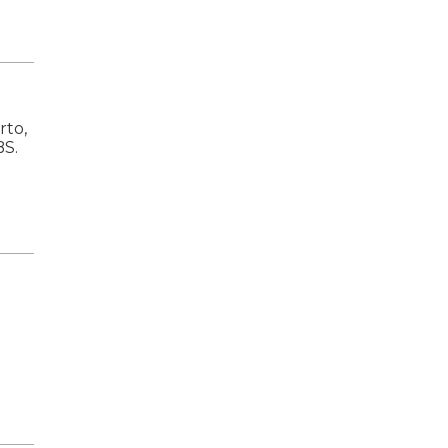
rto,
BS.