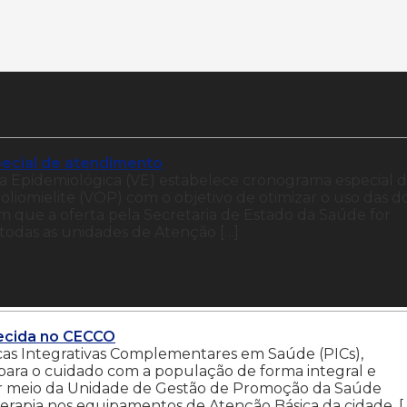
ecial de atendimento
ncia Epidemiológica (VE) estabelece cronograma especial 
liomielite (VOP) com o objetivo de otimizar o uso das d
m que a oferta pela Secretaria de Estado da Saúde for
a todas as unidades de Atenção […]
recida no CECCO
ticas Integrativas Complementares em Saúde (PICs),
 para o cuidado com a população de forma integral e
 por meio da Unidade de Gestão de Promoção da Saúde
terapia nos equipamentos de Atenção Básica da cidade, [