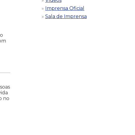
Vídeos
Imprensa Oficial
Sala de Imprensa
 o
com
ssoas
vida
o no