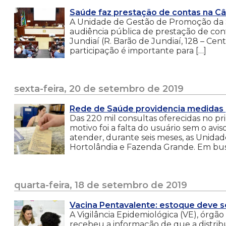
Saúde faz prestação de contas na C
A Unidade de Gestão de Promoção da Sa
audiência pública de prestação de con
Jundiaí (R. Barão de Jundiaí, 128 – Cent
participação é importante para […]
sexta-feira, 20 de setembro de 2019
Rede de Saúde providencia medidas p
Das 220 mil consultas oferecidas no pr
motivo foi a falta do usuário sem o avi
atender, durante seis meses, as Unida
Hortolândia e Fazenda Grande. Em busc
quarta-feira, 18 de setembro de 2019
Vacina Pentavalente: estoque deve 
A Vigilância Epidemiológica (VE), ór
recebeu a informação de que a distribu