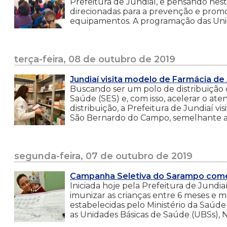
Prefeitura de Jundiaí, e pensando nes
direcionadas para a prevenção e prom
equipamentos. A programação das Unid
terça-feira, 08 de outubro de 2019
Jundiaí visita modelo de Farmácia de
Buscando ser um polo de distribuição 
Saúde (SES) e, com isso, acelerar o at
distribuição, a Prefeitura de Jundiaí vi
São Bernardo do Campo, semelhante ao
segunda-feira, 07 de outubro de 2019
Campanha Seletiva do Sarampo começ
Iniciada hoje pela Prefeitura de Jundi
imunizar as crianças entre 6 meses e 
estabelecidas pelo Ministério da Saúde
as Unidades Básicas de Saúde (UBSs), N