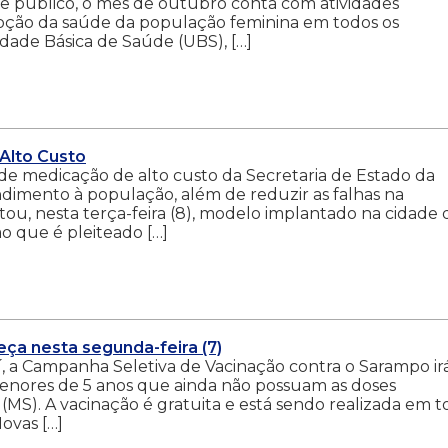
te público, o mês de outubro conta com atividades
oção da saúde da população feminina em todos os
ade Básica de Saúde (UBS), […]
 Alto Custo
de medicação de alto custo da Secretaria de Estado da
endimento à população, além de reduzir as falhas na
sitou, nesta terça-feira (8), modelo implantado na cidade 
 que é pleiteado […]
a nesta segunda-feira (7)
aí, a Campanha Seletiva de Vacinação contra o Sarampo ir
menores de 5 anos que ainda não possuam as doses
 (MS). A vacinação é gratuita e está sendo realizada em t
ovas […]