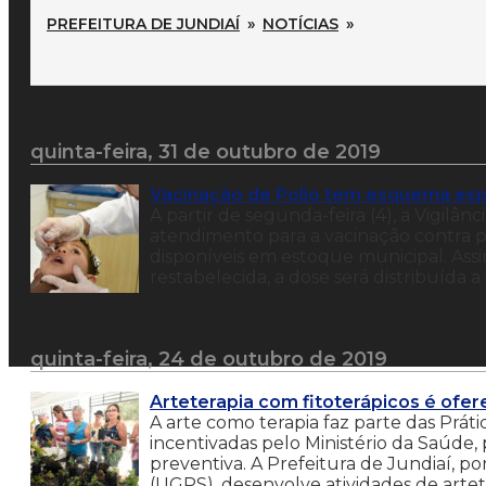
PREFEITURA DE JUNDIAÍ
»
NOTÍCIAS
»
quinta-feira, 31 de outubro de 2019
Vacinação de Polio tem esquema esp
A partir de segunda-feira (4), a Vigilâ
atendimento para a vacinação contra po
disponíveis em estoque municipal. Assi
restabelecida, a dose será distribuída 
quinta-feira, 24 de outubro de 2019
Arteterapia com fitoterápicos é ofe
A arte como terapia faz parte das Prá
incentivadas pelo Ministério da Saúde,
preventiva. A Prefeitura de Jundiaí,
(UGPS), desenvolve atividades de arte