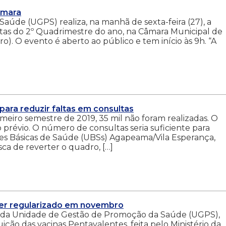
âmara
úde (UGPS) realiza, na manhã de sexta-feira (27), a
tas do 2º Quadrimestre do ano, na Câmara Municipal de
ro). O evento é aberto ao público e tem início às 9h. “A
ara reduzir faltas em consultas
imeiro semestre de 2019, 35 mil não foram realizadas. O
so prévio. O número de consultas seria suficiente para
des Básicas de Saúde (UBSs) Agapeama/Vila Esperança,
a de reverter o quadro, […]
ser regularizado em novembro
gão da Unidade de Gestão de Promoção da Saúde (UGPS),
ição das vacinas Pentavalentes, feita pelo Ministério da