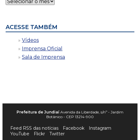
Notícias
por
data
ACESSE TAMBÉM
Vídeos
Imprensa Oficial
Sala de Imprensa
Prefeitura de Jundiaí
Avenida da Liberdade, s/nº - Jardim
Botânico - CEP 13214-900
Feed RSS das notícias
Facebook
Instagram
YouTube
Flickr
Twitter