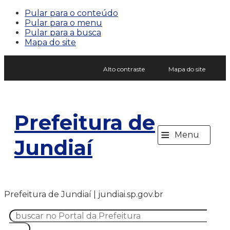
Pular para o conteúdo
Pular para o menu
Pular para a busca
Mapa do site
Alto contraste
Mapa do site
Prefeitura de
≡
Menu
Jundiaí
Prefeitura de Jundiaí | jundiai.sp.gov.br