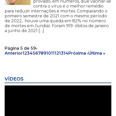
provado, em números, que vacinar-se
contra o vírus é o melhor remédio
para reduzir internações e mortes. Comparando o
primeiro semestre de 2021 com o mesmo período
de 2022, houve uma queda em 82% no número
de mortes em Jundiaí. Foram 919 óbitos de janeiro
a junho de 2021 […]
Página 5 de 59
‹
Anterior
1
2
3
4
5
6
7
8
9
10
11
12
13
14
Próxima ›
Última »
VÍDEOS