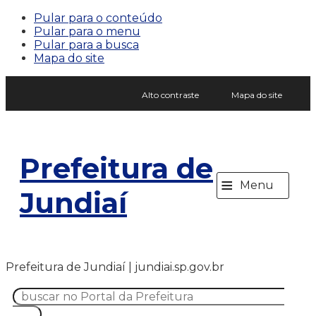
Pular para o conteúdo
Pular para o menu
Pular para a busca
Mapa do site
Alto contraste
Mapa do site
Prefeitura de
≡
Menu
Jundiaí
Prefeitura de Jundiaí | jundiai.sp.gov.br