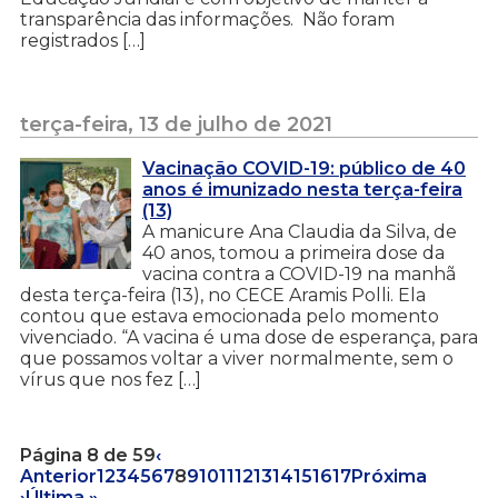
transparência das informações. Não foram
registrados […]
terça-feira, 13 de julho de 2021
Vacinação COVID-19: público de 40
anos é imunizado nesta terça-feira
(13)
A manicure Ana Claudia da Silva, de
40 anos, tomou a primeira dose da
vacina contra a COVID-19 na manhã
desta terça-feira (13), no CECE Aramis Polli. Ela
contou que estava emocionada pelo momento
vivenciado. “A vacina é uma dose de esperança, para
que possamos voltar a viver normalmente, sem o
vírus que nos fez […]
Página 8 de 59
‹
Anterior
1
2
3
4
5
6
7
8
9
10
11
12
13
14
15
16
17
Próxima
›
Última »