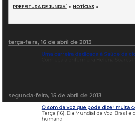
PREFEITURA DE JUNDIAÍ
»
NOTÍCIAS
»
terça-feira, 16 de abril de 2013
Uma carreira dedicada à Saúde da c
Conheça a enfermeira Helena Soares Pa
segunda-feira, 15 de abril de 2013
O som da voz que pode dizer muita c
Terça (16), Dia Mundial da Voz, Brasil 
humano