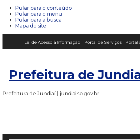
Pular para o conteúdo
Pular para o menu
Pular para a busca
Mapa do site
Lei de Acesso à Informação
Portal de Serviços
Portal
Prefeitura de Jundia
Prefeitura de Jundiaí | jundiai.sp.gov.br