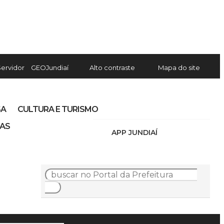
Servidor
GEOJundiaí
Alto contraste
Mapa do site
SA
CULTURA E TURISMO
IAS
APP JUNDIAÍ