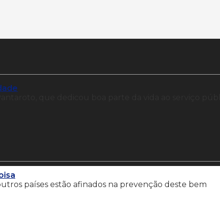
idade
ntaroto, que dedicou boa parte da vida ao serviço públ
oisa
e outros países estão afinados na prevenção deste bem