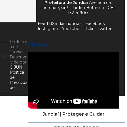
Prefeitura de Jundiaí
Avenida da
Liberdade, s/nº - Jardim Botânico - CEP
13214-900
Feed RSS das notícias
Facebook
Instagram
YouTube
Flickr
Twitter
Prefeitur
VÍDEOS
a de
Jundiaí |
ico
Desenvo
lvido por
CIJUN
|
Política
de
Privacida
de
Jundiaí | Proteger e Cuidar