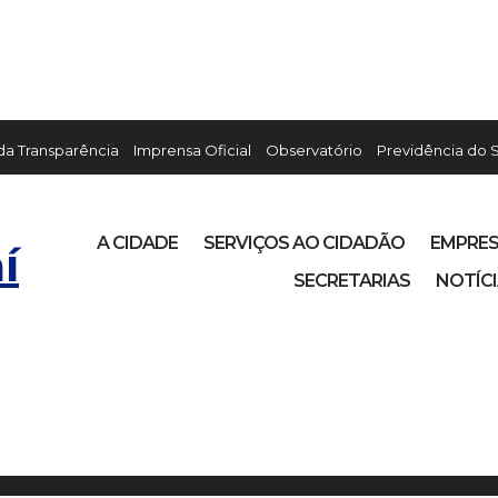
 da Transparência
Imprensa Oficial
Observatório
Previdência do 
A CIDADE
SERVIÇOS AO CIDADÃO
EMPRE
í
SECRETARIAS
NOTÍC