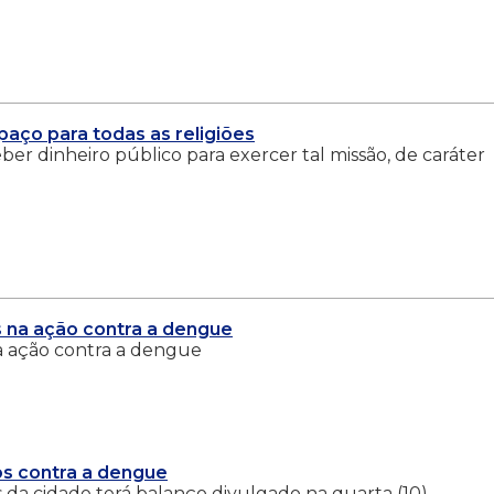
paço para todas as religiões
r dinheiro público para exercer tal missão, de caráter
os na ação contra a dengue
 na ação contra a dengue
os contra a dengue
s da cidade terá balanço divulgado na quarta (10)