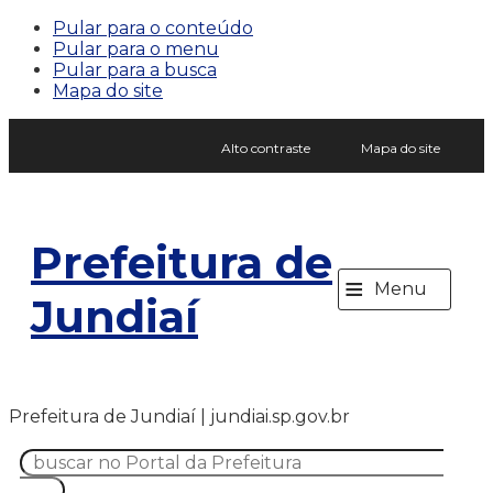
Pular para o conteúdo
Pular para o menu
Pular para a busca
Mapa do site
Alto contraste
Mapa do site
Prefeitura de
≡
Menu
Jundiaí
Prefeitura de Jundiaí | jundiai.sp.gov.br