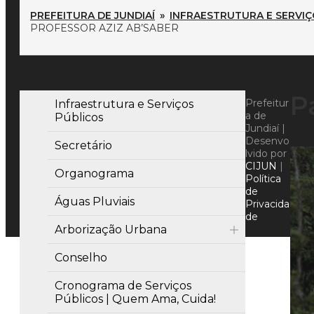
PREFEITURA DE JUNDIAÍ
»
INFRAESTRUTURA E SERVIÇ
PROFESSOR AZIZ AB’SABER
P
Prefeitur
Infraestrutura e Serviços
a de
Públicos
Jundiaí |
Desenvo
Secretário
lvido por
CIJUN
|
Organograma
Política
de
Águas Pluviais
Privacida
de
Arborização Urbana
Conselho
Cronograma de Serviços
Públicos | Quem Ama, Cuida!