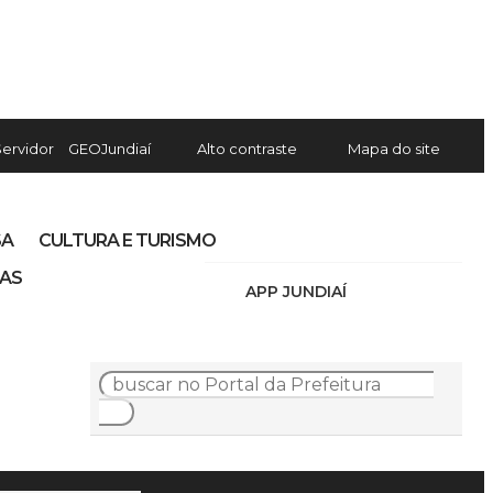
Servidor
GEOJundiaí
Alto contraste
Mapa do site
SA
CULTURA E TURISMO
IAS
APP JUNDIAÍ