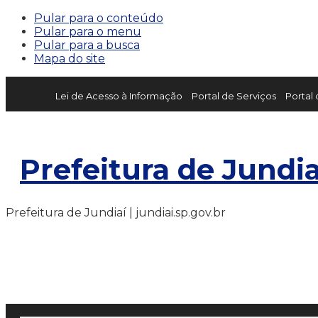
Pular para o conteúdo
Pular para o menu
Pular para a busca
Mapa do site
Lei de Acesso à Informação
Portal de Serviços
Portal
Prefeitura de Jundia
Prefeitura de Jundiaí | jundiai.sp.gov.br