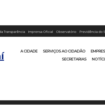
 da Transparência
Imprensa Oficial
Observatório
Previdência do 
A CIDADE
SERVIÇOS AO CIDADÃO
EMPRE
í
SECRETARIAS
NOTÍC