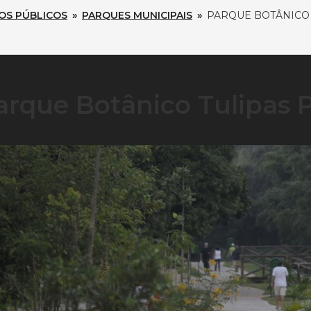
OS PÚBLICOS
»
PARQUES MUNICIPAIS
»
PARQUE BOTÂNICO 
arque Botânico Tulipas P