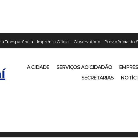
 da Transparência
Imprensa Oficial
Observatório
Previdência do 
A CIDADE
SERVIÇOS AO CIDADÃO
EMPRE
í
SECRETARIAS
NOTÍC