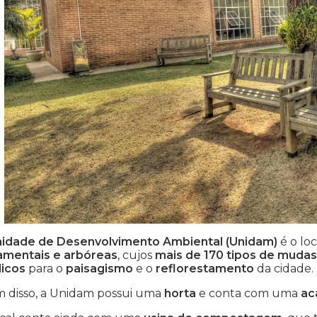
idade de Desenvolvimento Ambiental (Unidam)
é o lo
amentais e arbóreas
, cujos
mais de 170 tipos de muda
licos
para o
paisagismo
e o
reflorestamento
da cidade.
m disso, a Unidam possui uma
horta
e conta com uma
ac