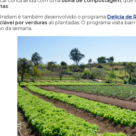
ocal conta ainda com uma
usina de compostagem
, que
ntas
.
Unidam é também desenvolvido o programa
Delícia de
clável por verduras
ali plantadas. O programa visita bai
go da semana.