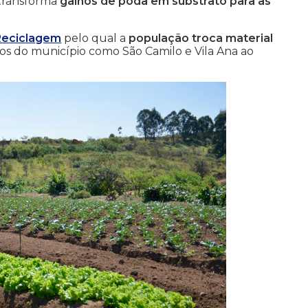
 transforma
galhos de poda em substrato para as
 Reciclagem
pelo qual a
população troca material
rros do município como São Camilo e Vila Ana ao