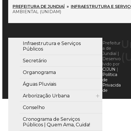
PREFEITURA DE JUNDIAÍ
»
INFRAESTRUTURA E SERVIÇ
AMBIENTAL (UNIDAM)
U
Prefeitur
Infraestrutura e Serviços
a de
Públicos
(
Jundiaí |
Desenvo
Secretário
lvido por
CIJUN
|
Organograma
Política
de
Águas Pluviais
Privacida
de
Arborização Urbana
Conselho
Cronograma de Serviços
Públicos | Quem Ama, Cuida!