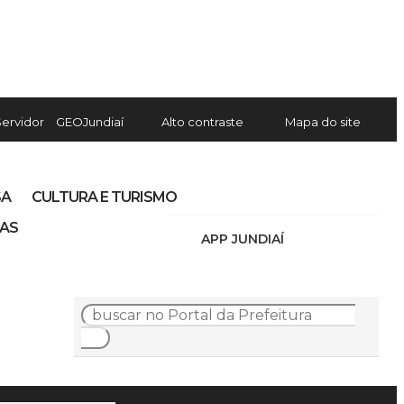
Servidor
GEOJundiaí
Alto contraste
Mapa do site
SA
CULTURA E TURISMO
IAS
APP JUNDIAÍ