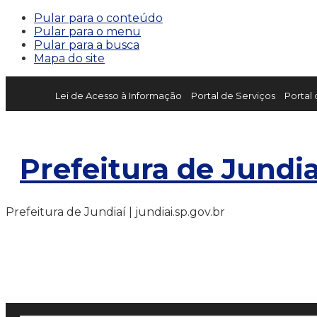
Pular para o conteúdo
Pular para o menu
Pular para a busca
Mapa do site
Lei de Acesso à Informação
Portal de Serviços
Portal
Prefeitura de Jundia
Prefeitura de Jundiaí | jundiai.sp.gov.br