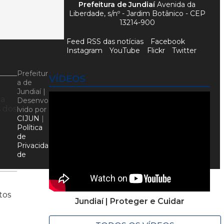
Prefeitura de Jundiaí
Avenida da
Liberdade, s/nº - Jardim Botânico - CEP
13214-900
Feed RSS das notícias
Facebook
Instagram
YouTube
Flickr
Twitter
Prefeitur
VÍDEOS
a de
Jundiaí |
oa
Desenvo
s dos
lvido por
CIJUN
|
Política
de
Privacida
de
tos
Jundiaí | Proteger e Cuidar