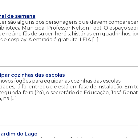
inal de semana
tter são alguns dos personagens que devem comparecer
iblioteca Municipal Professor Nelson Foot. O espaço sedi
 reúne fãs de super-heróis, histórias em quadrinhos, jo
 e cosplay. A entrada é gratuita. LEIA […]
ipar cozinhas das escolas
ovos fogões para equipar as cozinhas das escolas
dades, já foi entregue e está em fase de instalação. Em 
 segunda-feira (24), o secretário de Educação, José Rena
, na […]
 Jardim do Lago