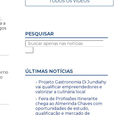
TODOS OS VÍDEOS
,
a a
gos
PESQUISAR
ÚLTIMAS NOTÍCIAS
torno
to
Projeto Gastronomia Di Jundiahy
vai qualificar empreendedores e
valorizar a culinária local
Feira de Profissões Itinerante
chega ao Almerinda Chaves com
oportunidades de estudo,
qualificação e mercado de