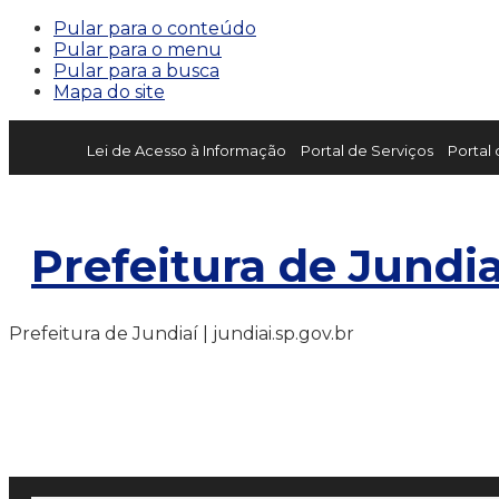
Pular para o conteúdo
Pular para o menu
Pular para a busca
Mapa do site
Lei de Acesso à Informação
Portal de Serviços
Portal
Prefeitura de Jundia
Prefeitura de Jundiaí | jundiai.sp.gov.br