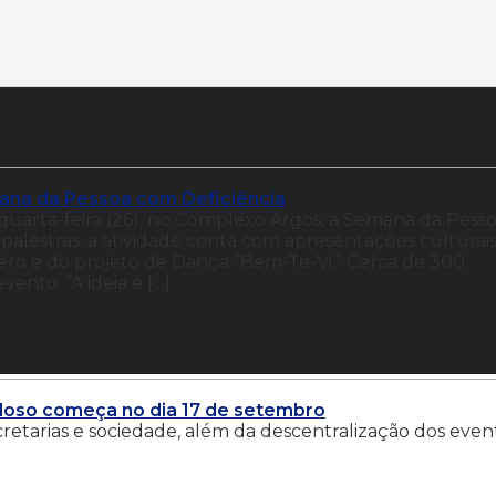
na da Pessoa com Deficiência
 quarta-feira (26), no Complexo Argos, a Semana da Pess
palestras, a atividade conta com apresentações culturai
iero e do projeto de Dança “Bem-Te-Vi.” Cerca de 300
vento. “A ideia é […]
doso começa no dia 17 de setembro
cretarias e sociedade, além da descentralização dos even