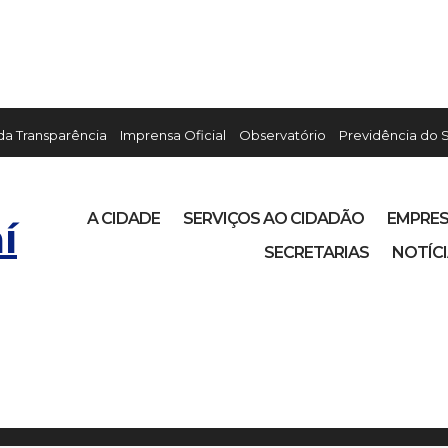
 da Transparência
Imprensa Oficial
Observatório
Previdência do 
A CIDADE
SERVIÇOS AO CIDADÃO
EMPRE
í
SECRETARIAS
NOTÍC