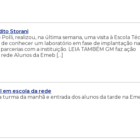
ito Storani
olli, realizou, na última semana, uma visita à Escola Té
m de conhecer um laboratório em fase de implantação na
is parcerias com a instituição. LEIA TAMBÉM GM faz ação
a rede Alunos da Emeb […]
ol em escola da rede
da turma da manhã e entrada dos alunos da tarde na Em