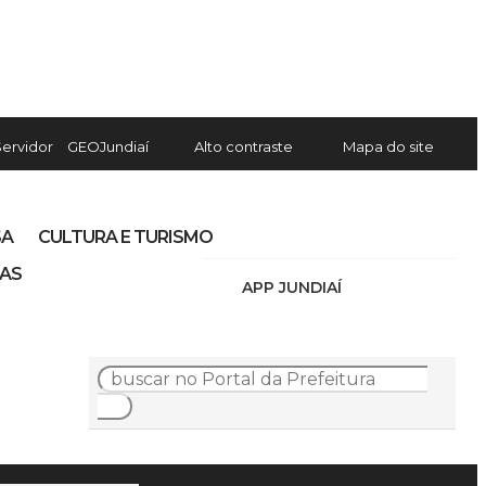
Servidor
GEOJundiaí
Alto contraste
Mapa do site
SA
CULTURA E TURISMO
IAS
APP JUNDIAÍ