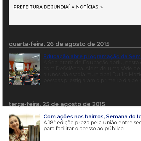
PREFEITURA DE JUNDIAÍ
»
NOTÍCIAS
»
quarta-feira, 26 de agosto de 2015
Educação abre programação da Sema
A Secretaria de Educação abriu, nesta
com Deficiência. Além de uma série de 
alunos da escola municipal Duílio Maz
pessoas prestigiaram o primeiro dia de e
terça-feira, 25 de agosto de 2015
Com ações nos bairros, Semana do I
A 18ª edição preza pela união entre se
para facilitar o acesso ao público