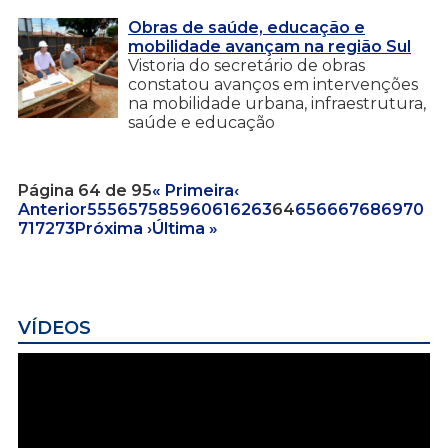
Obras de saúde, educação e
mobilidade avançam na região Sul
Vistoria do secretário de obras
constatou avanços em intervenções
na mobilidade urbana, infraestrutura,
saúde e educação
Página 64 de 95
« Primeira
‹
Anterior
55
56
57
58
59
60
61
62
63
64
65
66
67
68
69
70
71
72
73
Próxima ›
Última »
VÍDEOS