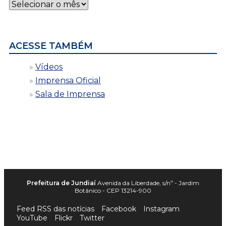
Notícias
por
data
ACESSE TAMBÉM
Vídeos
Imprensa Oficial
Sala de Imprensa
Prefeitura de Jundiaí
Avenida da Liberdade, s/nº - Jardim
Botânico - CEP 13214-900
Feed RSS das notícias
Facebook
Instagram
YouTube
Flickr
Twitter