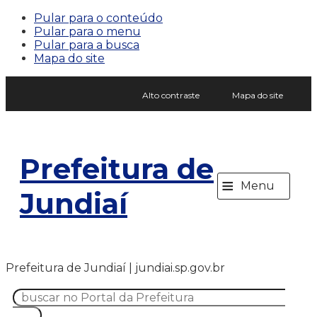
Pular para o conteúdo
Pular para o menu
Pular para a busca
Mapa do site
Alto contraste
Mapa do site
Prefeitura de
≡
Menu
Jundiaí
Prefeitura de Jundiaí | jundiai.sp.gov.br