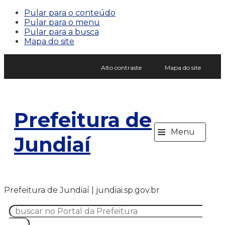
Pular para o conteúdo
Pular para o menu
Pular para a busca
Mapa do site
Alto contraste
Mapa do site
Prefeitura de
≡
Menu
Jundiaí
Prefeitura de Jundiaí | jundiai.sp.gov.br