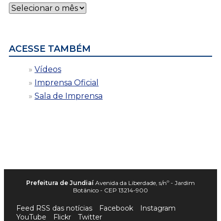
Notícias
por
data
ACESSE TAMBÉM
Vídeos
Imprensa Oficial
Sala de Imprensa
Prefeitura de Jundiaí
Avenida da Liberdade, s/nº - Jardim
Botânico - CEP 13214-900
Feed RSS das notícias
Facebook
Instagram
YouTube
Flickr
Twitter