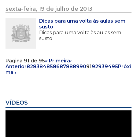
sexta-feira, 19 de julho de 2013
Dicas para uma volta às aulas sem
susto
Dicas para uma volta às aulas sem
susto
Página 91 de 95
« Primeira
‹
Anterior
82
83
84
85
86
87
88
89
90
91
92
93
94
95
Próxi
ma ›
VÍDEOS