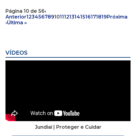
Página 10 de 56
‹
Anterior
1
2
3
4
5
6
7
8
9
10
11
12
13
14
15
16
17
18
19
Próxima
›
Última »
VÍDEOS
Jundiaí | Proteger e Cuidar