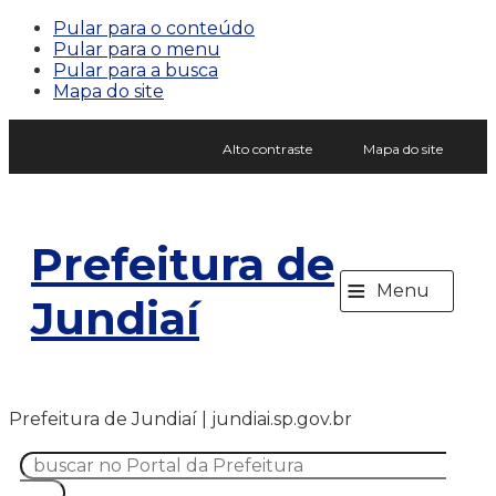
Pular para o conteúdo
Pular para o menu
Pular para a busca
Mapa do site
Alto contraste
Mapa do site
Prefeitura de
≡
Menu
Jundiaí
Prefeitura de Jundiaí | jundiai.sp.gov.br