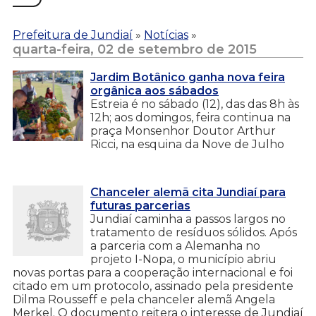
Prefeitura de Jundiaí
»
Notícias
»
quarta-feira, 02 de setembro de 2015
Jardim Botânico ganha nova feira
orgânica aos sábados
Estreia é no sábado (12), das das 8h às
12h; aos domingos, feira continua na
praça Monsenhor Doutor Arthur
Ricci, na esquina da Nove de Julho
Chanceler alemã cita Jundiaí para
futuras parcerias
Jundiaí caminha a passos largos no
tratamento de resíduos sólidos. Após
a parceria com a Alemanha no
projeto I-Nopa, o município abriu
novas portas para a cooperação internacional e foi
citado em um protocolo, assinado pela presidente
Dilma Rousseff e pela chanceler alemã Angela
Merkel. O documento reitera o interesse de Jundiaí