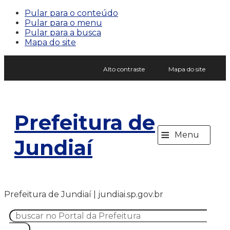
Pular para o conteúdo
Pular para o menu
Pular para a busca
Mapa do site
Alto contraste
Mapa do site
Prefeitura de
≡
Menu
Jundiaí
Prefeitura de Jundiaí | jundiai.sp.gov.br