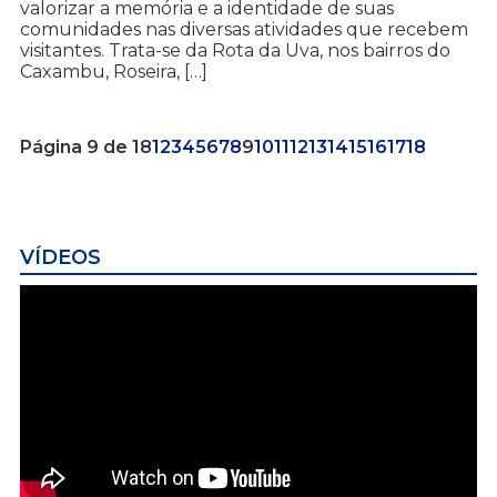
valorizar a memória e a identidade de suas
comunidades nas diversas atividades que recebem
visitantes. Trata-se da Rota da Uva, nos bairros do
Caxambu, Roseira, […]
Página 9 de 18
1
2
3
4
5
6
7
8
9
10
11
12
13
14
15
16
17
18
VÍDEOS