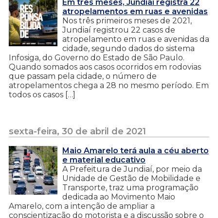
Em três meses, Jundiaí registra 22
atropelamentos em ruas e avenidas
Nos três primeiros meses de 2021,
Jundiaí registrou 22 casos de
atropelamento em ruas e avenidas da
cidade, segundo dados do sistema
Infosiga, do Governo do Estado de São Paulo.
Quando somados aos casos ocorridos em rodovias
que passam pela cidade, o número de
atropelamentos chega a 28 no mesmo período. Em
todos os casos […]
sexta-feira, 30 de abril de 2021
Maio Amarelo terá aula a céu aberto
e material educativo
A Prefeitura de Jundiaí, por meio da
Unidade de Gestão de Mobilidade e
Transporte, traz uma programação
dedicada ao Movimento Maio
Amarelo, com a intenção de ampliar a
conscientização do motorista e a discussão sobre o