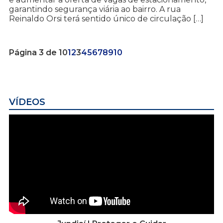
garantindo segurança viária ao bairro. A rua
Reinaldo Orsi terá sentido único de circulação […]
Página 3 de 10
1
2
3
4
5
6
7
8
9
10
VÍDEOS