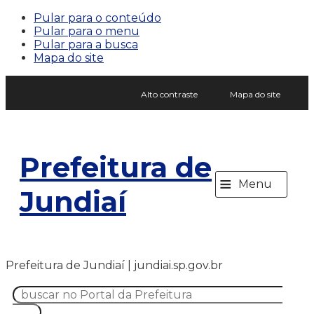
Pular para o conteúdo
Pular para o menu
Pular para a busca
Mapa do site
Alto contraste
Mapa do site
Prefeitura de
≡
Menu
Jundiaí
Prefeitura de Jundiaí | jundiai.sp.gov.br