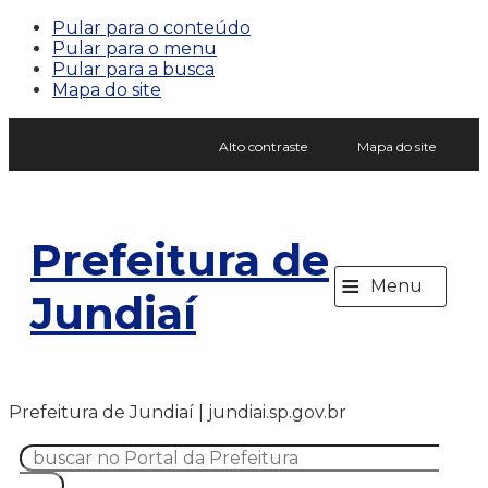
Pular para o conteúdo
Pular para o menu
Pular para a busca
Mapa do site
Alto contraste
Mapa do site
Prefeitura de
≡
Menu
Jundiaí
Prefeitura de Jundiaí | jundiai.sp.gov.br