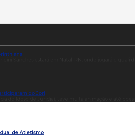
orinthians
dini Sanches estará em Natal-RN, onde jogará o quali d
rticiparam do Jori
ia do Idoso de Jundiaí, teve muita animação e até poesi
adual de Atletismo