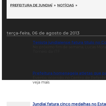
PREFEITURA DE JUNDIAÍ
»
NOTÍCIAS
»
terça-feira, 06 de agosto de 2013
Tenista jundiaiense fatura título no C
No próximo fim de semana, Lucas Moran
Torneio da ITF
Prefeitura homenageia atletas que pa
Evento, ocorrido no Centro de Referênc
veja mais
Jundiaí fatura cinco medalhas no Est