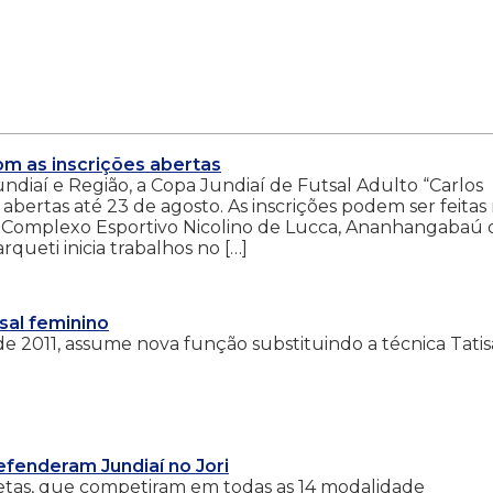
om as inscrições abertas
diaí e Região, a Copa Jundiaí de Futsal Adulto “Carlos
 abertas até 23 de agosto. As inscrições podem ser feitas
no Complexo Esportivo Nicolino de Lucca, Ananhangabaú
queti inicia trabalhos no […]
tsal feminino
e 2011, assume nova função substituindo a técnica Tatis
efenderam Jundiaí no Jori
tletas, que competiram em todas as 14 modalidade