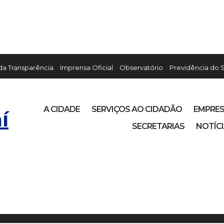
 da Transparência
Imprensa Oficial
Observatório
Previdência do 
A CIDADE
SERVIÇOS AO CIDADÃO
EMPRE
í
SECRETARIAS
NOTÍC