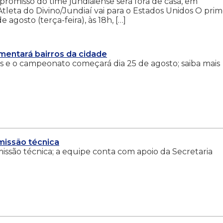
romisso do time jundiaiense será fora de casa, em
Atleta do Divino/Jundiaí vai para o Estados Unidos O prim
agosto (terça-feira), às 18h, […]
entará bairros da cidade
s e o campeonato começará dia 25 de agosto; saiba mais
missão técnica
ssão técnica; a equipe conta com apoio da Secretaria