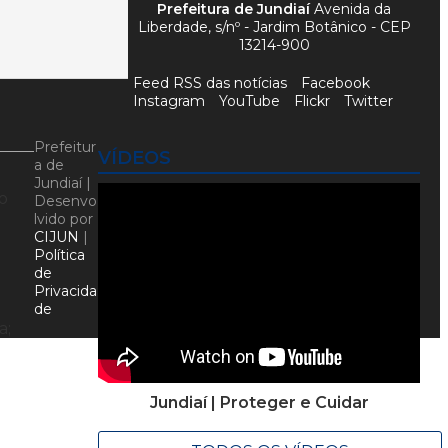
Prefeitura de Jundiaí
Avenida da
Liberdade, s/nº - Jardim Botânico - CEP
13214-900
Feed RSS das notícias
Facebook
Instagram
YouTube
Flickr
Twitter
Prefeitur
VÍDEOS
a de
Jundiaí |
o
Desenvo
lvido por
CIJUN
|
Política
de
Privacida
de
a;
Jundiaí | Proteger e Cuidar