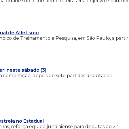
a cidade sob o comando de Rita Orsi; objetivo é padroni
dual de Atletismo
ico de Treinamento e Pesquisa, em São Paulo, a partir
eri neste sábado (3)
na competição, depois de sete partidas disputadas
streia no Estadual
iras, reforça equipe jundiaiense para disputas do 2º