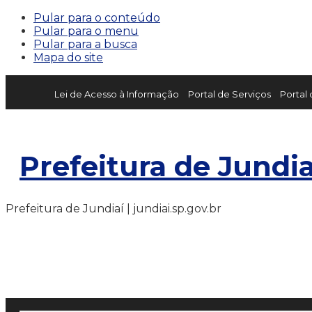
Pular para o conteúdo
Pular para o menu
Pular para a busca
Mapa do site
Lei de Acesso à Informação
Portal de Serviços
Portal
Prefeitura de Jundia
Prefeitura de Jundiaí | jundiai.sp.gov.br