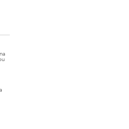
 na
 ou
a