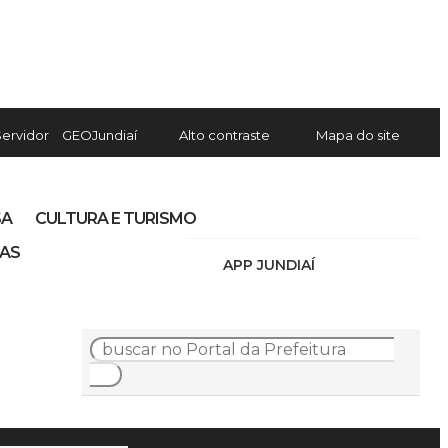
Servidor
GEOJundiaí
Alto contraste
Mapa do site
SA
CULTURA E TURISMO
IAS
APP JUNDIAÍ