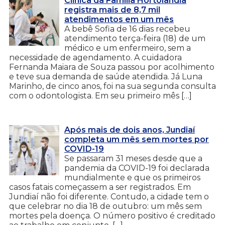
Clínica da Família Hortolândia
registra mais de 8,7 mil
atendimentos em um mês
A bebê Sofia de 16 dias recebeu
atendimento terça-feira (18) de um
médico e um enfermeiro, sem a
necessidade de agendamento. A cuidadora
Fernanda Maiara de Souza passou por acolhimento
e teve sua demanda de saúde atendida. Já Luna
Marinho, de cinco anos, foi na sua segunda consulta
com o odontologista. Em seu primeiro mês […]
Após mais de dois anos, Jundiaí
completa um mês sem mortes por
COVID-19
Se passaram 31 meses desde que a
pandemia da COVID-19 foi declarada
mundialmente e que os primeiros
casos fatais começassem a ser registrados. Em
Jundiaí não foi diferente. Contudo, a cidade tem o
que celebrar no dia 18 de outubro: um mês sem
mortes pela doença. O número positivo é creditado