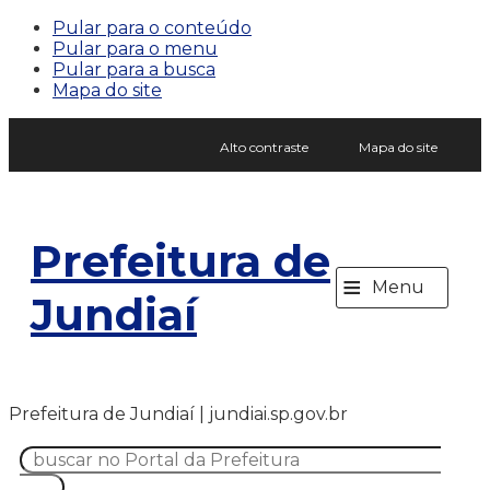
Pular para o conteúdo
Pular para o menu
Pular para a busca
Mapa do site
Alto contraste
Mapa do site
Prefeitura de
≡
Menu
Jundiaí
Prefeitura de Jundiaí | jundiai.sp.gov.br