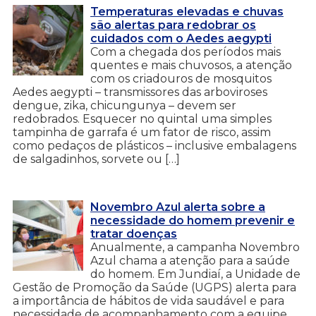
Temperaturas elevadas e chuvas
são alertas para redobrar os
cuidados com o Aedes aegypti
Com a chegada dos períodos mais
quentes e mais chuvosos, a atenção
com os criadouros de mosquitos
Aedes aegypti – transmissores das arboviroses
dengue, zika, chicungunya – devem ser
redobrados. Esquecer no quintal uma simples
tampinha de garrafa é um fator de risco, assim
como pedaços de plásticos – inclusive embalagens
de salgadinhos, sorvete ou […]
Novembro Azul alerta sobre a
necessidade do homem prevenir e
tratar doenças
Anualmente, a campanha Novembro
Azul chama a atenção para a saúde
do homem. Em Jundiaí, a Unidade de
Gestão de Promoção da Saúde (UGPS) alerta para
a importância de hábitos de vida saudável e para
necessidade de acompanhamento com a equipe