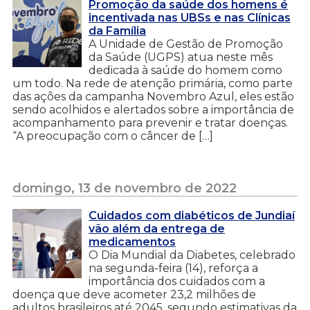
Promoção da saúde dos homens é
incentivada nas UBSs e nas Clínicas
da Família
A Unidade de Gestão de Promoção
da Saúde (UGPS) atua neste mês
dedicada à saúde do homem como
um todo. Na rede de atenção primária, como parte
das ações da campanha Novembro Azul, eles estão
sendo acolhidos e alertados sobre a importância de
acompanhamento para prevenir e tratar doenças.
“A preocupação com o câncer de […]
domingo, 13 de novembro de 2022
Cuidados com diabéticos de Jundiaí
vão além da entrega de
medicamentos
O Dia Mundial da Diabetes, celebrado
na segunda-feira (14), reforça a
importância dos cuidados com a
doença que deve acometer 23,2 milhões de
adultos brasileiros até 2045, segundo estimativas da