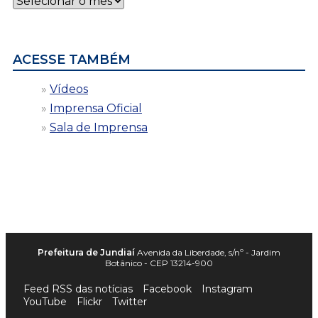
por
data
ACESSE TAMBÉM
Vídeos
Imprensa Oficial
Sala de Imprensa
Prefeitura de Jundiaí
Avenida da Liberdade, s/nº - Jardim
Botânico - CEP 13214-900
Feed RSS das notícias
Facebook
Instagram
YouTube
Flickr
Twitter