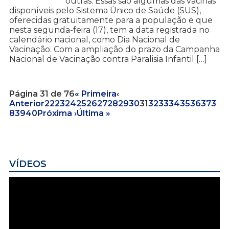
outras. Essas são algumas das vacinas
disponíveis pelo Sistema Único de Saúde (SUS),
oferecidas gratuitamente para a população e que
nesta segunda-feira (17), tem a data registrada no
calendário nacional, como Dia Nacional de
Vacinação. Com a ampliação do prazo da Campanha
Nacional de Vacinação contra Paralisia Infantil […]
Página 31 de 76
« Primeira
‹
Anterior
22
23
24
25
26
27
28
29
30
31
32
33
34
35
36
37
3
8
39
40
Próxima ›
Última »
VÍDEOS