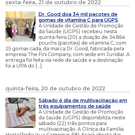
sexta-feira, 21 de outubro de 2022
Dr. Good doa 34 mil pacotes de
gomas de vitamina C para UGPS
A Unidade de Gestão de Promoção
da Saúde (UGPS) recebeu nesta
quinta-feira (20) a doação de 34.864
pouchs (pacotes) de vitamina C, com
25 gomas cada, da marca Dr. Good, fabricada pela
empresa The Fini Company, com sede em Jundiaí. A
entrega foi feita via rede de saúde e a destinação
foi a UPA do […]
quinta-feira, 20 de outubro de 2022
Sábado é dia de multivacinação em
três equipamentos de saúde
A Unidade de Gestão de Promoção
da Saúde (UGPS) disponibiliza neste
sábado (22) três pontos para
multivacinação. A Clínica da Família
Hortolândia (rua Campinas, 58), ficará aberta das