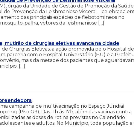
adual de Prevenção da Leishmaniose Visceral
AM), órgão da Unidade de Gestão de Promoção da Saúde
 de Prevenção da Leishmaniose Visceral – celebrada en
apeamento das principais espécies de flebotomíneos no
 mosquito-palha, vetores da leishmaniose […]
, mutirão de cirurgias eletivas avança na cidade
 de Cirurgias Eletivas, a ação promovida pelo Hospital de
m parceria com o Hospital Universitário (HU) e a Prefeit
o convênio, mais da metade dos pacientes que aguardava
icípio. […]
mpreendedora
s uma campanha de multivacinação no Espaço Jundiaí
ping (Piso G3). Das 11h às 17h, além das vacinas contra
onibilizadas as doses de rotina previstas no Calendário
 adolescentes e adultos. No Município, toda população a