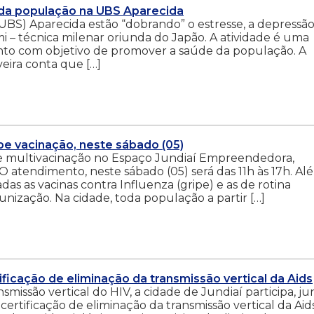
 da população na UBS Aparecida
UBS) Aparecida estão “dobrando” o estresse, a depressão
mi – técnica milenar oriunda do Japão. A atividade é uma
ento com objetivo de promover a saúde da população. A
eira conta que […]
e vacinação, neste sábado (05)
 multivacinação no Espaço Jundiaí Empreendedora,
 O atendimento, neste sábado (05) será das 11h às 17h. Al
adas as vacinas contra Influenza (gripe) e as de rotina
unização. Na cidade, toda população a partir […]
ificação de eliminação da transmissão vertical da Aids
smissão vertical do HIV, a cidade de Jundiaí participa, ju
certificação de eliminação da transmissão vertical da Aids