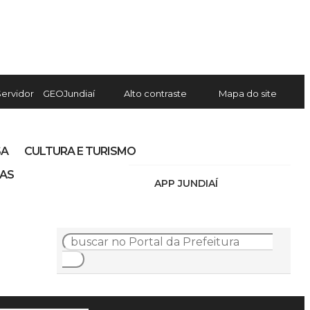
Servidor
GEOJundiaí
Alto contraste
Mapa do site
SA
CULTURA E TURISMO
IAS
APP JUNDIAÍ