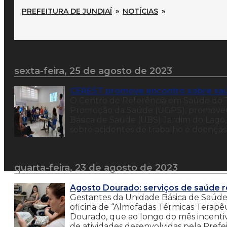
PREFEITURA DE JUNDIAÍ
»
NOTÍCIAS
»
sexta-feira, 25 de agosto de 2023
CEREST promove encontro sobre saú
O Centro de Referência em Saúde do T
Promoção da Saúde (UGPS), promoveu 
Básica de Saúde (UBS) Jardim do Lago,
sobre acidentes de trabalho e doenças
quarta-feira, 23 de agosto de 2023
Agosto Dourado: serviços de saúde r
Gestantes da Unidade Básica de Saúde 
oficina de “Almofadas Térmicas Terapê
Dourado, que ao longo do mês incentivo
de atividades desenvolvidas pela Prefei