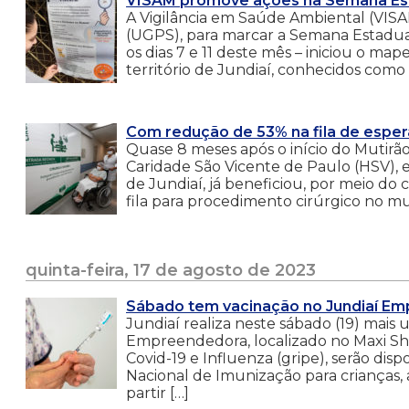
VISAM promove ações na Semana Est
A Vigilância em Saúde Ambiental (VIS
(UGPS), para marcar a Semana Estadual
os dias 7 e 11 deste mês – iniciou o m
território de Jundiaí, conhecidos como
Com redução de 53% na fila de espera
Quase 8 meses após o início do Mutirão
Caridade São Vicente de Paulo (HSV), e
de Jundiaí, já beneficiou, por meio d
fila para procedimento cirúrgico no mun
quinta-feira, 17 de agosto de 2023
Sábado tem vacinação no Jundiaí E
Jundiaí realiza neste sábado (19) mai
Empreendedora, localizado no Maxi Shop
Covid-19 e Influenza (gripe), serão disp
Nacional de Imunização para crianças,
partir […]