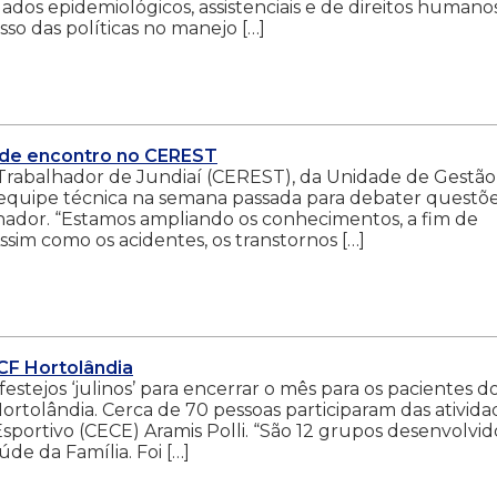
ados epidemiológicos, assistenciais e de direitos humano
o das políticas no manejo […]
 de encontro no CEREST
rabalhador de Jundiaí (CEREST), da Unidade de Gestão
equipe técnica na semana passada para debater questõ
hador. “Estamos ampliando os conhecimentos, a fim de
Assim como os acidentes, os transtornos […]
CF Hortolândia
estejos ‘julinos’ para encerrar o mês para os pacientes d
Hortolândia. Cerca de 70 pessoas participaram das ativida
portivo (CECE) Aramis Polli. “São 12 grupos desenvolvid
e da Família. Foi […]