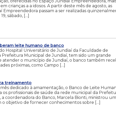
nação, oferecidas no Espaço Jundiaí Empreendedora, mai
em crianças a a idosos. A partir deste mês de agosto, as
iaí Empreendedora passam a ser realizadas quinzenalme
19, sábado, […]
eberam leite humano de banco
o Hospital Universitário de Jundiaí da Faculdade de
a Prefeitura Municipal de Jundiaí, tem sido um grande
de atender o município de Jundiaí, o banco também rec
dades próximas, como Campo […]
iza treinamento
mês dedicado à amamentação, o Banco de Leite Huma
os profissionais de saúde da rede municipal da Prefeitu
, a coordenadora do Banco, Marcela Bionti, ministrou u
 o objetivo de fornecer conhecimentos sobre […]