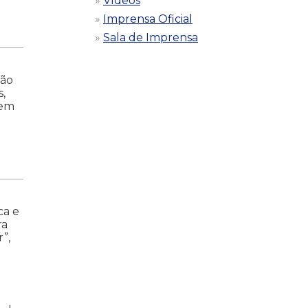
Vídeos
Imprensa Oficial
Sala de Imprensa
ção
,
rem
ca e
ra
”,