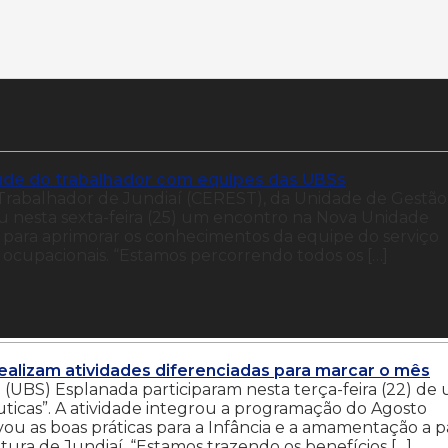
de do trabalhador com equipes das UBSs
rabalhador de Jundiaí (CEREST), da Unidade de Gestão
nesta sexta-feira (25) um encontro na Nova Unidade
 para aprimorar os conhecimentos da equipe do serviço
 ocupacionais. “Estamos percorrendo todos os […]
ealizam atividades diferenciadas para marcar o mês
(UBS) Esplanada participaram nesta terça-feira (22) de
uticas”. A atividade integrou a programação do Agosto
u as boas práticas para a Infância e a amamentação a pa
tura de Jundiaí. “Estamos trazendo os benefícios […]