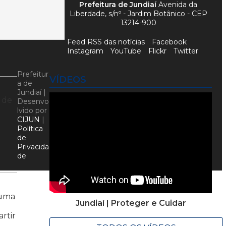
Prefeitura de Jundiaí
Avenida da
Liberdade, s/nº - Jardim Botânico - CEP
13214-900
Feed RSS das notícias
Facebook
Instagram
YouTube
Flickr
Twitter
Prefeitur
VÍDEOS
a de
Jundiaí |
 de
Desenvo
lvido por
CIJUN
|
Política
de
Privacida
de
 uma
Jundiaí | Proteger e Cuidar
rtir