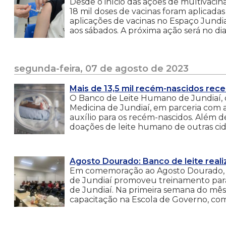
Desde o início das ações de multivaci
18 mil doses de vacinas foram aplicadas 
aplicações de vacinas no Espaço Jund
aos sábados. A próxima ação será no dia 
segunda-feira, 07 de agosto de 2023
Mais de 13,5 mil recém-nascidos rec
O Banco de Leite Humano de Jundiaí, d
Medicina de Jundiaí, em parceria com 
auxílio para os recém-nascidos. Além 
doações de leite humano de outras ci
Agosto Dourado: Banco de leite real
Em comemoração ao Agosto Dourado, 
de Jundiaí promoveu treinamento para 
de Jundiaí. Na primeira semana do mês
capacitação na Escola de Governo, com