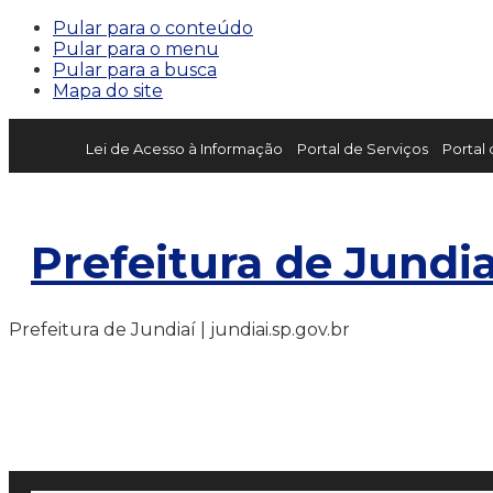
Pular para o conteúdo
Pular para o menu
Pular para a busca
Mapa do site
Lei de Acesso à Informação
Portal de Serviços
Portal
Prefeitura de Jundia
Prefeitura de Jundiaí | jundiai.sp.gov.br