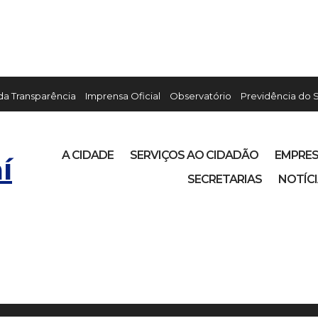
 da Transparência
Imprensa Oficial
Observatório
Previdência do 
A CIDADE
SERVIÇOS AO CIDADÃO
EMPRE
í
SECRETARIAS
NOTÍC