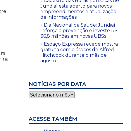
Cadastro das Rotas Turísticas de
Jundiaí está aberto para novos
tre
empreendimentos e atualização
de informações
Dia Nacional da Saúde: Jundiaí
reforça a prevenção e investe R$
36,8 milhões em novas UBSs
Espaço Expressa recebe mostra
gratuita com clássicos de Alfred
ura
Hitchcock durante o mês de
m na
agosto
NOTÍCIAS POR DATA
Notícias
por
data
ACESSE TAMBÉM