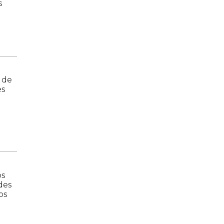
s
 de
es
os
des
os